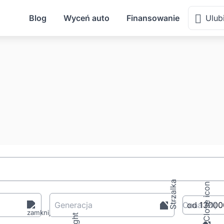
Blog
Wyceń auto
Finansowanie
Ulub
Generacja
Cena
[zł
]