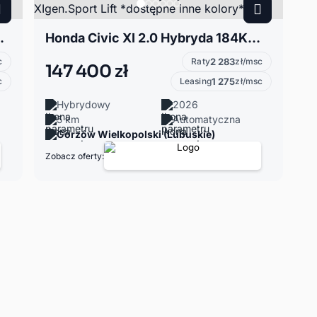
stępne inne kolory*
Honda Civic XI 2.0 Hybryda 184KM XIgen.Sport Lift *dostępne inne kolory*R
c
Raty
2 283
zł/msc
147 400 zł
c
Leasing
1 275
zł/msc
Hybrydowy
2026
5 km
Automatyczna
Gorzów Wielkopolski (Lubuskie)
Zobacz oferty: