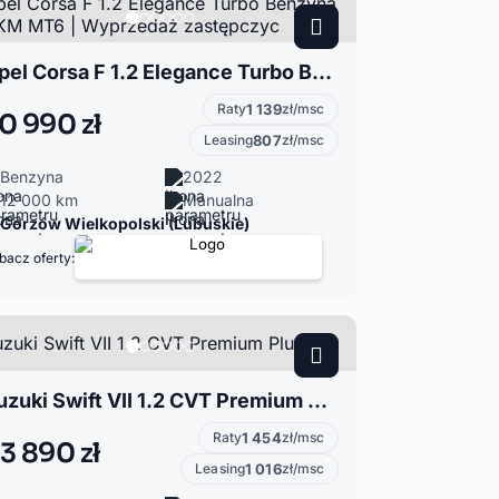
Opel Corsa F 1.2 Elegance Turbo Benzyna 100KM MT6 | Wyprzedaż zastępczyc
Raty
1 139
zł/msc
0 990 zł
Leasing
807
zł/msc
Benzyna
2022
12 000 km
Manualna
Gorzów Wielkopolski (Lubuskie)
bacz oferty:
Suzuki Swift VII 1.2 CVT Premium Plus
Raty
1 454
zł/msc
3 890 zł
Leasing
1 016
zł/msc