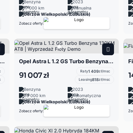
Benzyna
2023
17 000 km
Manualna
Gorzów Wielkopolski (Lubuskie)
Zobacz oferty:
Zo
 L 1.6 GS PHEV Plug-in Hybrid 180KM AT8 | Wyprzedaż zastępczyc
Opel Astra L 1.2 GS Turbo Benzyna 130KM AT8 | Wyprzedaż Floty Demo
F
c
Raty
1 409
zł/msc
91 007 zł
1
c
Leasing
818
zł/msc
Benzyna
2023
20 000 km
Automatyczna
Gorzów Wielkopolski (Lubuskie)
Zobacz oferty:
Zo