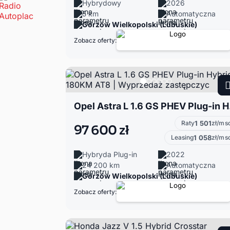
Hybrydowy
2026
5 km
Automatyczna
Gorzów Wielkopolski (Lubuskie)
Zobacz oferty:
Opel Astra
Raty
1 501
zł/ms
97 600 zł
Leasing
1 058
zł/ms
Hybryda Plug-in
2022
24 200 km
Automatyczna
Gorzów Wielkopolski (Lubuskie)
Zobacz oferty: