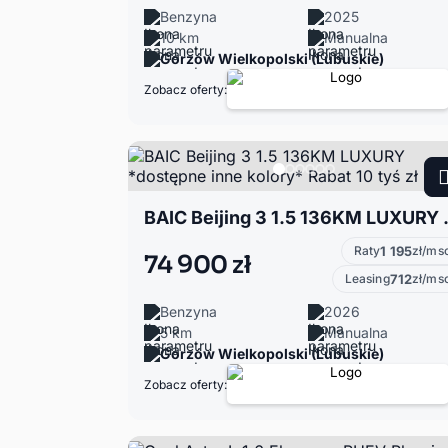
Benzyna
2025
10 km
Manualna
Gorzów Wielkopolski (Lubuskie)
Zobacz oferty:
BAIC Beijing 3 1.5 13
Raty
1 195
zł/ms
74 900 zł
Leasing
712
zł/ms
Benzyna
2026
5 km
Manualna
Gorzów Wielkopolski (Lubuskie)
Zobacz oferty: