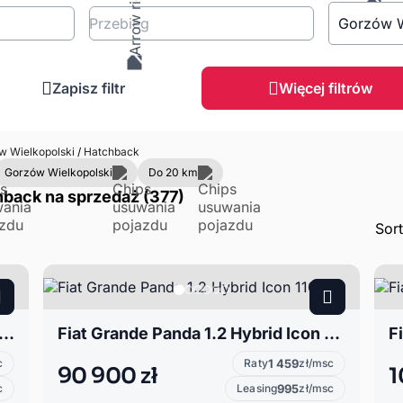
Przebieg
Gorzów W
Zapisz filtr
Więcej filtrów
 Wielkopolski
/
Hatchback
Gorzów Wielkopolski
Do 20 km
back na sprzedaż (377)
Sor
i20 III 1.0 T-GDI 90 KM 6MT Modern + Comfort + LED MY26
Fiat Grande Panda 1.2 Hybrid Icon 110KM
F
c
Raty
1 459
zł/msc
90 900 zł
1
c
Leasing
995
zł/msc