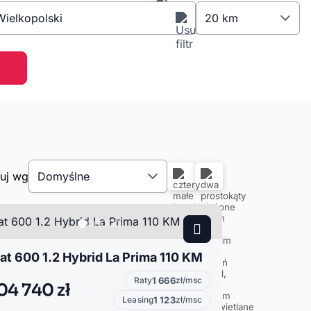
ielkopolski
20 km
tuj wg
Domyślne
iat 600 1.2 Hybrid La Prima 110 KM
Raty
1 666
zł/msc
04 740 zł
Leasing
1 123
zł/msc