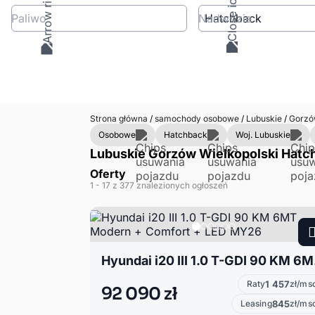
Paliwo
Nadwozie
Strona główna
/
samochody osobowe
/
Lubuskie
/
Gorzów
Osobowe
Hatchback
Woj. Lubuskie
Lubuskie Gorzów Wielkopolski Hatch
Oferty
1
- 17
z 377 znalezionych ogłoszeń
Hyundai 
Raty
1 457
zł/ms
92 090 zł
Leasing
845
zł/ms