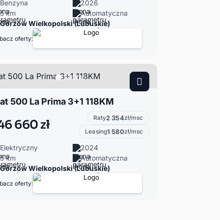
Benzyna
2026
5 km
Automatyczna
Gorzów Wielkopolski (Lubuskie)
bacz oferty:
iat 500 La Prima 3+1 118KM
Raty
2 354
zł/msc
46 660 zł
Leasing
1 580
zł/msc
Elektryczny
2024
5 km
Automatyczna
Gorzów Wielkopolski (Lubuskie)
bacz oferty: