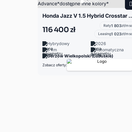
Honda Jazz V 1.5 Hybrid Crosstar Advance*do
Raty
1 803
zł/ms
116 400 zł
Leasing
1 023
zł/ms
Hybrydowy
2026
6 km
Automatyczna
Gorzów Wielkopolski (Lubuskie)
Zobacz oferty: