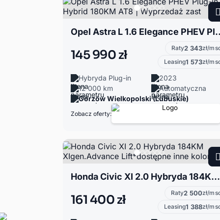
Opel Astra L 1.6 Elegance PHEV Plug-in Hyb
Raty
2 343
zł/ms
145 990 zł
Leasing
1 573
zł/ms
Hybryda Plug-in
2023
12 000 km
Automatyczna
Gorzów Wielkopolski (Lubuskie)
Zobacz oferty:
Honda Civic XI 2.0 Hybryda 184KM XIgen.Advance Lift*dostępne inne kolory*
Raty
2 500
zł/ms
161 400 zł
Leasing
1 388
zł/ms