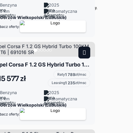
Benzyna
2025
5 km
Automatyczna
Gorzów Wielkopolski (Lubuskie)
bacz oferty:
Opel Corsa F 1.2 GS Hybrid Turbo 100KM eDCT6 | 691016 SR
Raty
1 789
zł/msc
15 577 zł
Leasing
1 235
zł/msc
Benzyna
2025
5 km
Automatyczna
Gorzów Wielkopolski (Lubuskie)
bacz oferty: