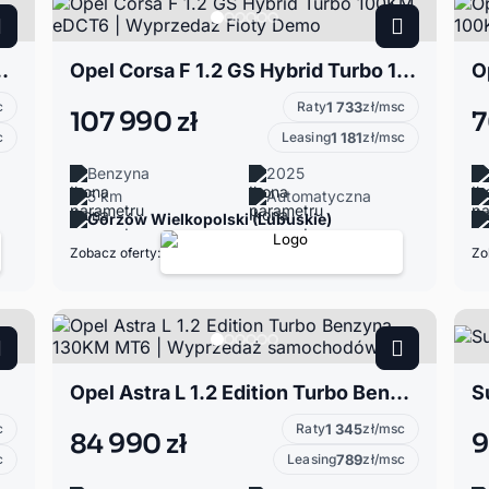
rid 180KM AT8 | Wyprzedaż zast
Opel Corsa F 1.2 GS Hybrid Turbo 100KM eDCT6 | Wyprzedaż Floty Demo
c
Raty
1 733
zł/msc
107 990 zł
7
c
Leasing
1 181
zł/msc
Benzyna
2025
5 km
Automatyczna
Gorzów Wielkopolski (Lubuskie)
Zobacz oferty:
Zo
Opel Astra L 1.2 Edition Turbo Benzyna 130KM MT6 | Wyprzedaż samochodów
c
Raty
1 345
zł/msc
84 990 zł
9
c
Leasing
789
zł/msc