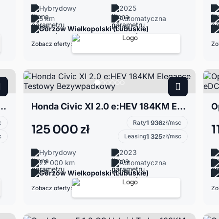
Hybrydowy
2025
5 km
Automatyczna
Gorzów Wielkopolski (Lubuskie)
Zobacz oferty:
Zo
6KM LUXURY *dostępne inne kolory* Rabat 10 tyś zł
Honda Civic XI 2.0 e:HEV 184KM Elegance Testowy Bezywpadkowy
c
Raty
1 936
zł/msc
125 000 zł
1
c
Leasing
1 325
zł/msc
Hybrydowy
2023
22 000 km
Automatyczna
Gorzów Wielkopolski (Lubuskie)
Zobacz oferty:
Zo