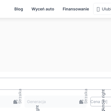
Blog
Wyceń auto
Finansowanie
Ulub
Generacja
Cena
[zł
]