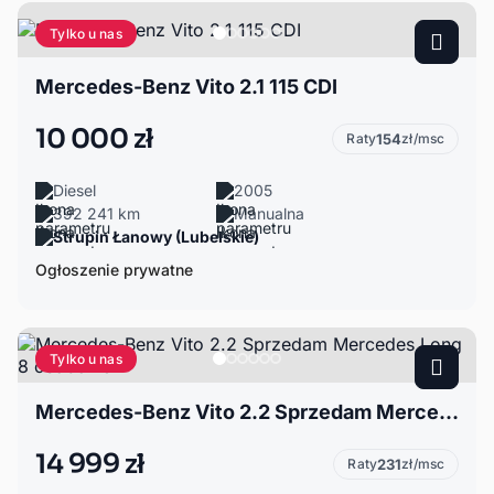
Tylko u nas
Mercedes-Benz Vito 2.1 115 CDI
10 000 zł
Raty
154
zł/msc
Diesel
2005
392 241 km
Manualna
Strupin Łanowy (Lubelskie)
Ogłoszenie prywatne
Tylko u nas
Mercedes-Benz Vito 2.2 Sprzedam Mercedes Long 8 osobowe
14 999 zł
Raty
231
zł/msc