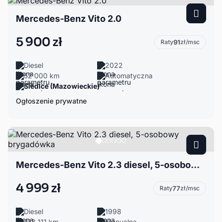
Mercedes-Benz Vito 2.0
5 900 zł
Raty
91
zł/msc
Diesel
2022
52 000 km
Automatyczna
Siedlce (Mazowieckie)
Ogłoszenie prywatne
Mercedes-Benz Vito 2.3 diesel, 5-osobowy brygadówka
4 999 zł
Raty
77
zł/msc
Diesel
1998
213 111 km
Manualna