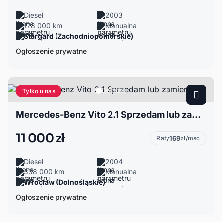
Diesel
2003
178 000 km
Manualna
Stargard (Zachodniopomorskie)
Ogłoszenie prywatne
Tylko u nas
Mercedes-Benz Vito 2.1 Sprzedam lub zamienię
11 000 zł
Raty
169
zł/msc
Diesel
2004
338 000 km
Manualna
Wrocław (Dolnośląskie)
Ogłoszenie prywatne