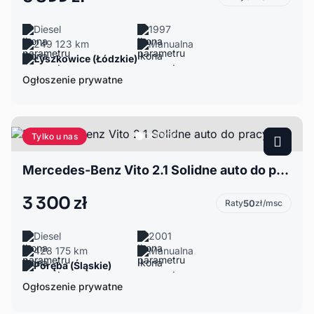
Diesel
1997
249 123 km
Manualna
Łyszkowice (Łódzkie)
Ogłoszenie prywatne
Tylko u nas
Mercedes-Benz Vito 2.1 Solidne auto do pracy
3 300 zł
Raty
50
zł/msc
Diesel
2001
428 175 km
Manualna
Poręba (Śląskie)
Ogłoszenie prywatne