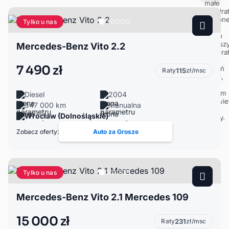
Tylko u nas
Mercedes-Benz Vito 2.2
7 490 zł
Raty
115
zł/msc
Diesel
2004
347 000 km
Manualna
Wrocław (Dolnośląskie)
Zobacz oferty:
Auto za Grosze
Tylko u nas
Mercedes-Benz Vito 2.1 Mercedes 109
15 000 zł
Raty
231
zł/msc