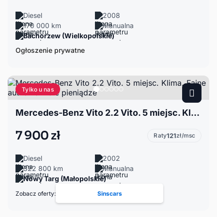
Diesel
2008
170 000 km
Manualna
Bachorzew (Wielkopolskie)
Ogłoszenie prywatne
Tylko u nas
Mercedes-Benz Vito 2.2 Vito. 5 miejsc. Klima. Fajne autko za małe pieniądze
7 900 zł
Raty
121
zł/msc
Diesel
2002
322 800 km
Manualna
Nowy Targ (Małopolskie)
Zobacz oferty:
Sinscars