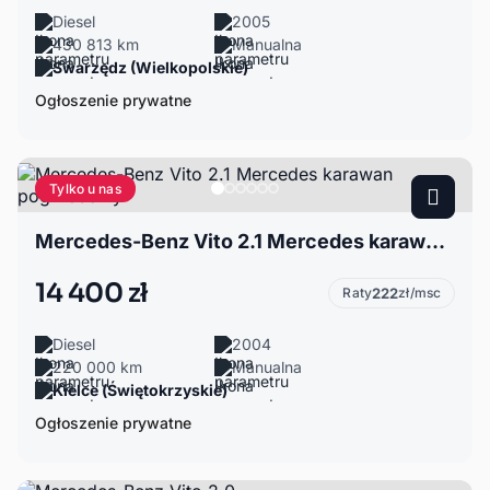
Diesel
2005
430 813 km
Manualna
Swarzędz (Wielkopolskie)
Ogłoszenie prywatne
Tylko u nas
Mercedes-Benz Vito 2.1 Mercedes karawan pogrzebowy
14 400 zł
Raty
222
zł/msc
Diesel
2004
220 000 km
Manualna
Kielce (Świętokrzyskie)
Ogłoszenie prywatne