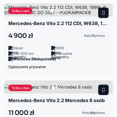
Tylko u nas
Mercedes-Benz Vito 2.2 112 CDI, W638, 1999r, 6 OSÓB, HAK, OC DO 2027 - PODKARPACKIE
4 900 zł
Raty
75
zł/msc
Diesel
1999
259 000 km
Manualna
Wiśniowa (Małopolskie)
Ogłoszenie prywatne
Tylko u nas
Mercedes-Benz Vito 2.2 Mercedes 8 osób
11 000 zł
Raty
169
zł/msc