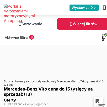
Wystaw za 0 zł
Sortowanie
Więcej filtrów
3
Aktywne filtry:
Strona główna
/
samochody osobowe
/
Mercedes-Benz
/
Vito
/
cena do 15
tysięcy
Mercedes-Benz Vito cena do 15 tysięcy na
sprzedaż (13)
Oferty
1
- 13
z 13 znalezionych ogłoszeń