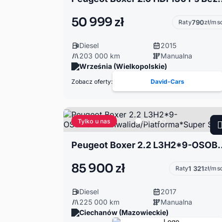
50 999 zł
Raty
790
zł/ms
Diesel
2015
203 000 km
Manualna
Września (Wielkopolskie)
Zobacz oferty:
David-Cars
Tylko u nas
Peugeot Boxer 2.2 L3H2*9-OSOBOWY+
85 900 zł
Raty
1 321
zł/ms
Diesel
2017
225 000 km
Manualna
Ciechanów (Mazowieckie)