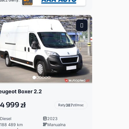
bacz oferty:
eugeot Boxer 2.2
4 999 zł
Raty
387
zł/msc
Diesel
2023
188 489 km
Manualna