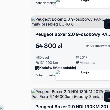
Zobacz oferty:
Peugeot Boxer 2.0 9-osobowy PANORAMA
64 800 zł
Raty
1 003
zł/ms
Diesel
2017
131 000 km
Manualna
Kraków (Małopolskie)
Zobacz oferty:
Peugeot Boxer 2.0 HDI 130KM 20