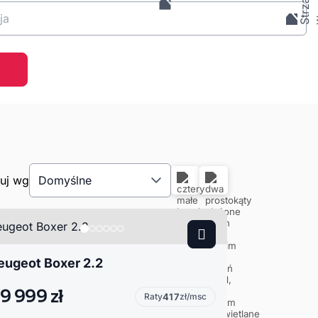
ja
tuj wg
Domyślne
eugeot Boxer 2.2
9 999 zł
Raty
417
zł/msc