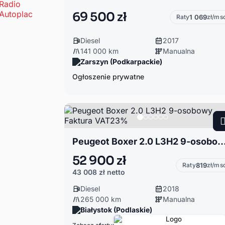
69 500 zł
Raty
1 069
zł/ms
Diesel
2017
141 000 km
Manualna
Zarszyn (Podkarpackie)
Ogłoszenie prywatne
Peugeot Boxer 2.0 L3H2 9-osobowy Faktura
52 900 zł
Raty
819
zł/ms
43 008 zł
netto
Diesel
2018
265 000 km
Manualna
Białystok (Podlaskie)