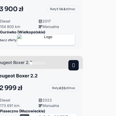
3 900 zł
Raty
1 144
zł/msc
Diesel
2017
154 800 km
Manualna
Gurówko (Wielkopolskie)
bacz oferty:
eugeot Boxer 2.2
2 999 zł
Raty
435
zł/msc
Diesel
2023
173 691 km
Manualna
Piaseczno (Mazowieckie)