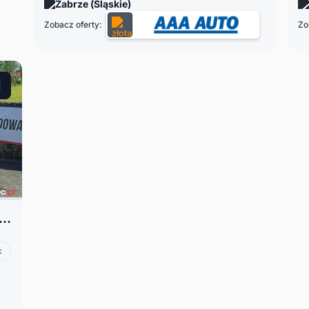
Zabrze (Śląskie)
Zobacz oferty:
Zo
xer 2.0 HDI * 9-OSOBOWY * 6-biegowy * klima * nawiewy tył * ICDauto
c