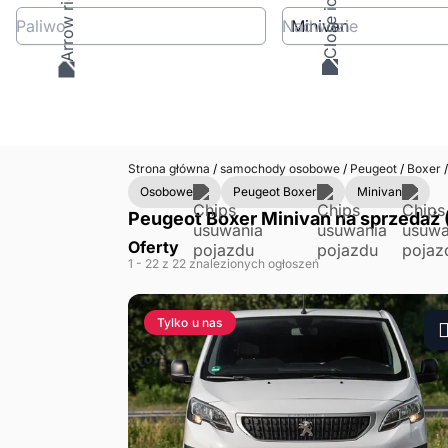
Paliwo
Nadwozie
Strona główna
/
samochody osobowe
/
Peugeot
/
Boxer
/
Osobowe
Peugeot Boxer
Minivan
Peugeot Boxer Minivan na sprzedaż 
Oferty
1
- 22
z 22 znalezionych ogłoszeń
Tylko u nas