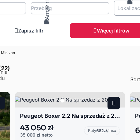
Przebieg
Lokalizac
Zapisz filtr
Więcej filtrów
Minivan
(22)
Sor
Peugeot Boxer 2.2 Na sprzedaż z 2015
P
43 050 zł
6
Raty
662
zł/msc
35 000 zł
netto