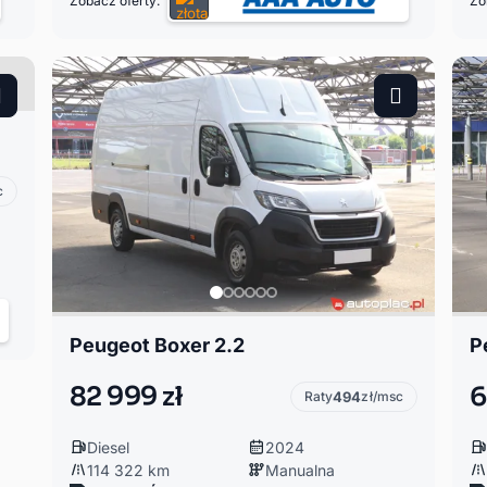
Zobacz oferty:
Zo
c
Peugeot Boxer 2.2
P
82 999 zł
6
Raty
494
zł/msc
Diesel
2024
114 322 km
Manualna