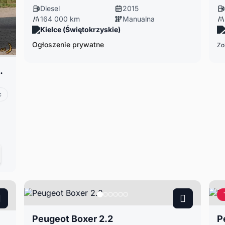
Diesel
2015
164 000 km
Manualna
Kielce (Świętokrzyskie)
Ogłoszenie prywatne
Zo
cam zapraszamy
c
Peugeot Boxer 2.2
P
adkowy 203.000 Tys km SERWISOWANY