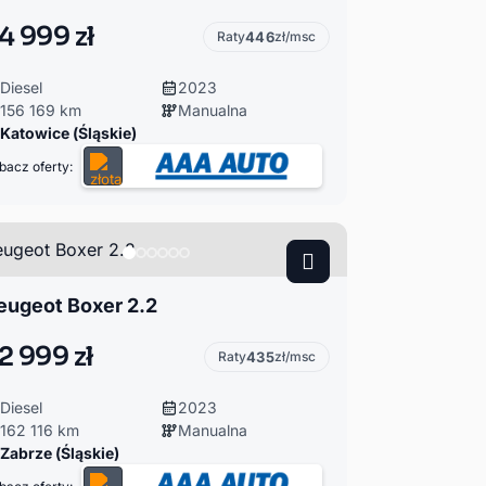
4 999 zł
Raty
446
zł/msc
Diesel
2023
156 169 km
Manualna
Katowice (Śląskie)
bacz oferty:
eugeot Boxer 2.2
2 999 zł
Raty
435
zł/msc
Diesel
2023
162 116 km
Manualna
Zabrze (Śląskie)