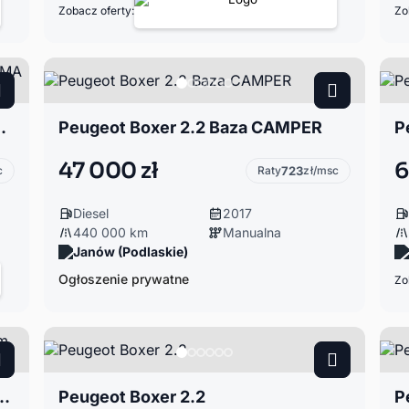
Zobacz oferty:
Zo
 mały przebieg EURO 6
Peugeot Boxer 2.2 Baza CAMPER
P
47 000 zł
6
c
Raty
723
zł/msc
Diesel
2017
440 000 km
Manualna
Janów (Podlaskie)
Ogłoszenie prywatne
Zo
17r Film 9os Euro 6 146000km BŁadny Zamiana
Peugeot Boxer 2.2
P