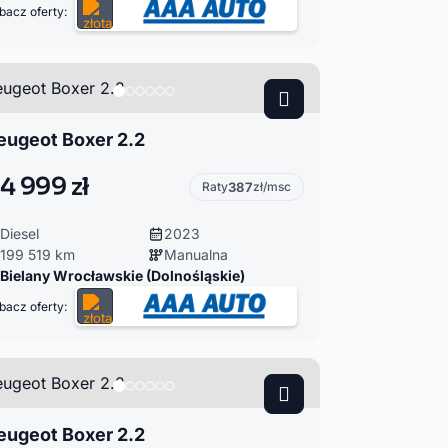
bacz oferty:
eugeot Boxer 2.2
4 999 zł
Raty
387
zł/msc
Diesel
2023
199 519 km
Manualna
Bielany Wrocławskie (Dolnośląskie)
bacz oferty:
eugeot Boxer 2.2