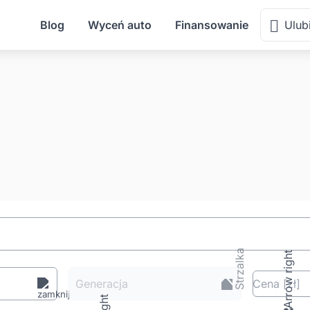
Blog
Wyceń auto
Finansowanie
Ulub
Generacja
Cena
[zł
]