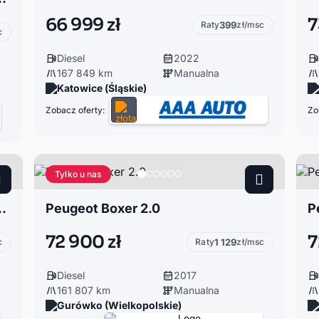
66 999 zł
7
Raty
399
zł/msc
c
Diesel
2022
167 849 km
Manualna
Katowice (Śląskie)
Zobacz oferty:
Zo
Tylko u nas
Inwalida/Platforma*Super Stan!
Peugeot Boxer 2.0
P
72 900 zł
7
c
Raty
1 129
zł/msc
Diesel
2017
161 807 km
Manualna
Gurówko (Wielkopolskie)