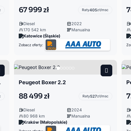
67 999 zł
7
c
Raty
405
zł/msc
Diesel
2022
170 542 km
Manualna
Katowice (Śląskie)
Zobacz oferty:
Zo
 VAT23%
Peugeot Boxer 2.2
P
88 499 zł
7
c
Raty
527
zł/msc
Diesel
2024
80 968 km
Manualna
Kraków (Małopolskie)