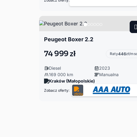
Zobacz oferty:
Peugeot Boxer 2.2
74 999 zł
Raty
446
zł/ms
Diesel
2023
169 000 km
Manualna
Kraków (Małopolskie)
Zobacz oferty: