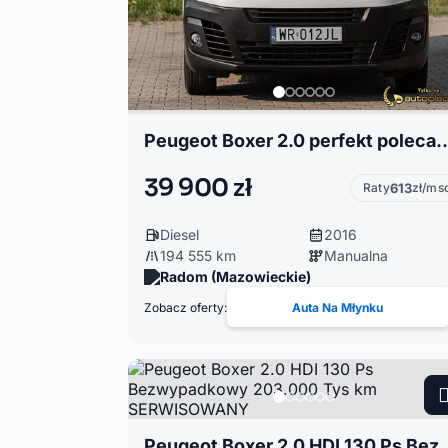
Peugeot Boxer 2.0 perfekt pole
39 900 zł
Raty
613
zł/ms
Diesel
2016
194 555 km
Manualna
Radom (Mazowieckie)
Zobacz oferty:
Auta Na Młynku
Peugeot Boxer 2.0 HDI 130 Ps Bezwyp