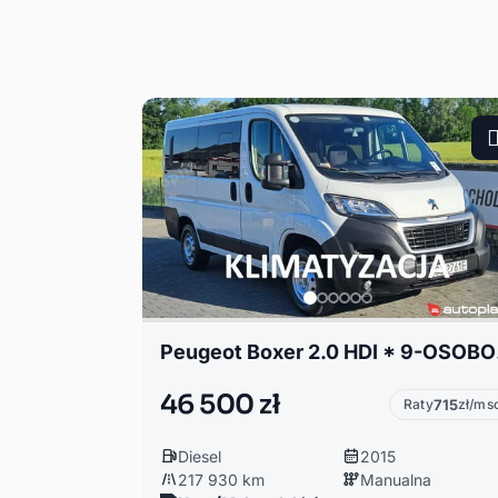
Peugeot Bo
46 500 zł
Raty
715
zł/ms
Diesel
2015
217 930 km
Manualna