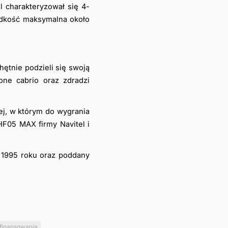
l charakteryzował się 4-
ędkość maksymalna około 
ętnie podzieli się swoją 
ne cabrio oraz zdradzi 
j, w którym do wygrania 
F05 MAX firmy Navitel i 
z 1995 roku oraz poddany 
finansowania