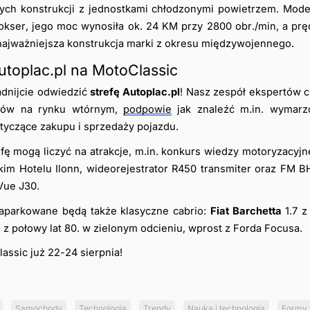
ych konstrukcji z jednostkami chłodzonymi powietrzem. Mode
okser, jego moc wynosiła ok. 24 KM przy 2800 obr./min, a pr
 najważniejsza konstrukcja marki z okresu międzywojennego.
utoplac.pl na MotoClassic
dnijcie odwiedzić 
strefę Autoplac.pl
! Nasz zespół ekspertów ch
ków na rynku wtórnym, 
podpowie
 jak znaleźć m.in. wymarzo
yczące zakupu i sprzedaży pojazdu.
fę mogą liczyć na atrakcje, m.in. konkurs wiedzy motoryzacyjne
m Hotelu Ilonn, wideorejestrator R450 transmiter oraz FM BH
Vue J30.
zaparkowane będą także klasyczne cabrio: 
Fiat Barchetta
 1.7 
i
 z połowy lat 80. w zielonym odcieniu, wprost z Forda Focusa.
assic już 22-24 sierpnia!
Samochody
Technologia
Trendy
Nauka i technologia
Formy 