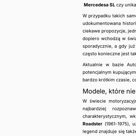
Mercedesa SL
 czy unik
W przypadku takich samo
udokumentowana historia
ciekawe propozycje, jedn
dopiero wchodzą w świat
sporadycznie, a gdy już
często konieczne jest t
Aktualnie w bazie Auto
potencjalnym kupującym.
bardzo krótkim czasie, c
Modele, które nie
W świecie motoryzacyjn
najbardziej rozpozna
charakterystycznym, w
Roadster
 (1961-1975), 
legend znajduje się takż