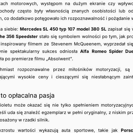
ortach motorowych, występom na dużym ekranie czy wpływo
ochody często były własnością znanych osobistości lub od
, co dodatkowo potęgowało ich rozpoznawalność i pożądanie 
 siebie: 
Mercedes SL 450 typ 107 model 380 SL
 zapisał się
he 356 Speedster
 inspirowany filmem ze Stevenem McQueenem, wyprzedał się b
nie spektakularny sukces odniosła 
Alfa Romeo Spider Due
a po premierze filmu „Absolwent”.
hmiast rozpoznawalne przez miłośników motoryzacji, są 
gającymi wysokie ceny i cieszącymi się niesłabnącym zain
to opłacalna pasja
oletu może okazać się nie tylko spełnieniem motoryzacyjnyc
eśli uda się znaleźć egzemplarz w pełni oryginalny, z niskim p
osażony w rzadki silnik. 
wzrostu wartości wykazują auta sportowe, takie jak 
Pors