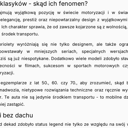
 klasyków - skąd ich fenomen?
ajmują wyjątkową pozycję w świecie motoryzacji i w świa
elegancję, prestiż oraz niepowtarzalny design z wyjątkowymi
Ich charakter sprawia, że od zawsze kojarzone są z wolnością, b
 środek transportu.
iolety wyróżniają się nie tylko designem, ale także ogra
 powstawały w mniejszych seriach, specjalnych wersjach
dziś są już niespotykane. Dodatkowo wiele modeli zdobyło sła
becności w filmach, sukcesom w sportach motorowych cz
yzacji.
egzemplarze z lat 50., 60. czy 70., aby zrozumieć, skąd b
 nadwozia, nietypowe rozwiązania techniczne oraz ręcznie wy
. Te auta nie są jedynie środkiem transportu - to mobilne dzi
iej zastąpić.
i bez dachu
d dekad zdobyło status legend nie tylko ze względu na swój wy