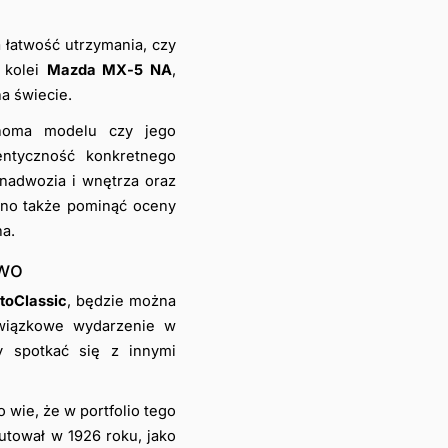
 (1949-1980), cenionego za łatwość utrzymania, czy 
kolei 
Mazda MX-5 NA
, 
a świecie.
enoma modelu czy jego 
ntyczność konkretnego 
adwozia i wnętrza oraz 
lno także pominąć oceny 
a.
ywo
toClassic
, będzie można 
wiązkowe wydarzenie w 
y spotkać się z innymi 
o wie, że w portfolio tego 
utował w 1926 roku, jako 