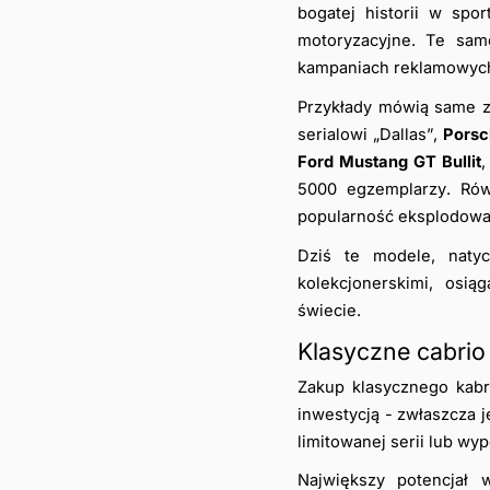
bogatej historii w sp
motoryzacyjne. Te sam
kampaniach reklamowych
Przykłady mówią same za
serialowi „Dallas”, 
Porsc
Ford Mustang GT Bullit
,
5000 egzemplarzy. Rów
popularność eksplodował
Dziś te modele, natyc
kolekcjonerskimi, osią
świecie.
Klasyczne cabrio 
Zakup klasycznego kabri
inwestycją - zwłaszcza j
limitowanej serii lub wyp
Największy potencjał 