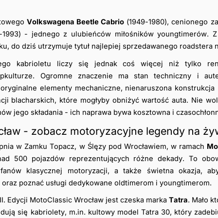
towego 
Volkswagena Beetle Cabrio
-1993) - jednego z ulubieńców miłośników youngtimerów. Z 
, do dziś utrzymuje tytuł najlepiej sprzedawanego roadstera n
ego kabrioletu liczy się jednak coś więcej niż tylko r
kulturze. Ogromne znaczenie ma stan techniczny i aute
oryginalne elementy mechaniczne, nienaruszona konstrukcja n
ji blacharskich, które mogłyby obniżyć wartość auta. Nie wo
ów jego składania - ich naprawa bywa kosztowna i czasochłonn
cław - zobacz motoryzacyjne legendy na ż
rpnia w Zamku Topacz, w Ślęzy pod Wrocławiem, w ramach 
Mo
ad 500 pojazdów reprezentujących różne dekady. To obo
fanów klasycznej motoryzacji, a także świetna okazja, ab
i oraz poznać usługi dedykowane oldtimerom i youngtimerom.
 Edycji MotoClassic Wrocław jest czeska marka 
Tatra
. Mało kt
ują się kabriolety, m.in. kultowy model Tatra 30, który zadebi