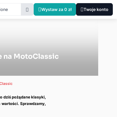
ione
Wystaw za 0 zł
Twoje konto
je na MotoClassic
Classic
o dziś pożądane klasyki, 
na wartości. Sprawdzamy, 