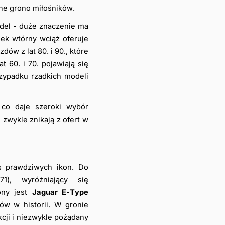
alne grono miłośników.
del - duże znaczenie ma 
ek wtórny wciąż oferuje 
w z lat 80. i 90., które 
60. i 70. pojawiają się 
zypadku rzadkich modeli 
 co daje szeroki wybór 
wykle znikają z ofert w 
s prawdziwych ikon. Do 
971), wyróżniający się 
ny jest 
Jaguar E-Type 
w w historii. W gronie 
kcji i niezwykle pożądany 