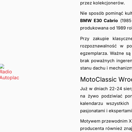
przez kolekcjonerów.
Nie sposób pominąć kul
BMW E30 Cabrio
 (1985
produkowana od 1989 roku
Przy zakupie klasyczn
rozpoznawalność w pop
egzemplarza. Ważne są 
brak poważnych ingerenc
stanu dachu i mechanizm
MotoClassic Wro
Już w dniach 22-24 sie
na żywo podziwiać pon
kalendarzu wszystkich 
pasjonatami i ekspertam
Motywem przewodnim XII.
producenta również znajd