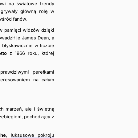
wi na światowe trendy 
grywały główną rolę w 
wśród fanów.
 w pamięci widzów dzięki 
 stało się symbolem wolności po tym, jak prowadził je James Dean, a 
łyskawicznie w liczbie 
tto
 z 1966 roku, której 
prawdziwymi perełkami 
teresowaniem na całym 
h marzeń, ale i świetną 
rzebiegiem, pochodzący z 
che
, 
luksusowe pokroju