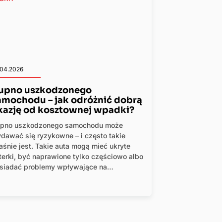
.04.2026
upno uszkodzonego
amochodu – jak odróżnić dobrą
kazję od kosztownej wpadki?
pno uszkodzonego samochodu może
dawać się ryzykowne – i często takie
aśnie jest. Takie auta mogą mieć ukryte
terki, być naprawione tylko częściowo albo
siadać problemy wpływające na
zpieczeństwo. W efekcie atrakcyjna cena
że szybko zamienić się w kosztowną
adkę.