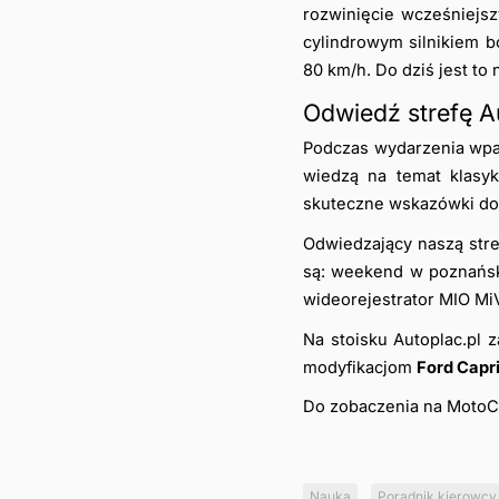
rozwinięcie wcześniejsz
cylindrowym silnikiem b
80 km/h. Do dziś jest to
Odwiedź strefę A
Podczas wydarzenia wpa
wiedzą na temat klasy
skuteczne wskazówki dot
Odwiedzający naszą stre
są: weekend w poznański
wideorejestrator MIO Mi
Na stoisku Autoplac.pl 
modyfikacjom 
Ford Capr
Do zobaczenia na MotoCl
Nauka
Poradnik kierowcy