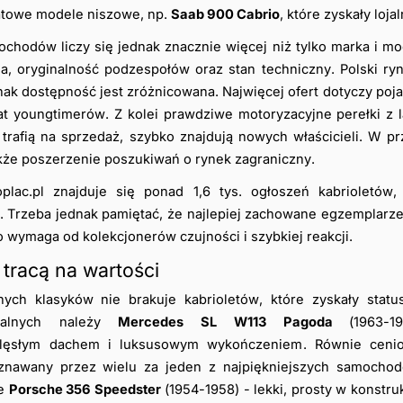
atowe modele niszowe, np. 
Saab 900 Cabrio
, które zyskały loj
chodów liczy się jednak znacznie więcej niż tylko marka i mo
, oryginalność podzespołów oraz stan techniczny. Polski ryn
ak dostępność jest zróżnicowana. Najwięcej ofert dotyczy pojazdó
 youngtimerów. Z kolei prawdziwe motoryzacyjne perełki z lat 
 trafią na sprzedaż, szybko znajdują nowych właścicieli. W pr
akże poszerzenie poszukiwań o rynek zagraniczny.
plac.pl znajduje się ponad 1,6 tys. ogłoszeń kabrioletów,
 Trzeba jednak pamiętać, że najlepiej zachowane egzemplarze z
o wymaga od kolekcjonerów czujności i szybkiej reakcji.
 tracą na wartości
ych klasyków nie brakuje kabrioletów, które zyskały statu
walnych należy 
Mercedes SL W113 Pagoda 
(1963-1
klęsłym dachem i luksusowym wykończeniem. Równie cenio
uznawany przez wielu za jeden z najpiękniejszych samochodó
e 
Porsche 356 Speedster
 (1954-1958) - lekki, prosty w konstru