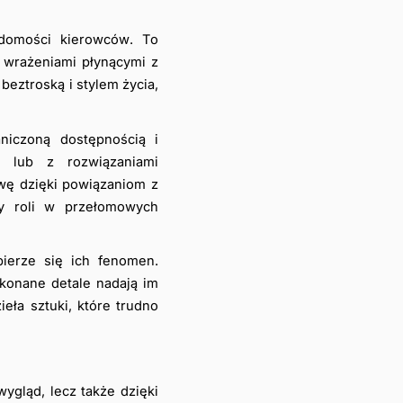
domości kierowców. To 
 wrażeniami płynącymi z 
eztroską i stylem życia, 
niczoną dostępnością i 
 lub z rozwiązaniami 
wę dzięki powiązaniom z 
y roli w przełomowych 
ierze się ich fenomen. 
konane detale nadają im 
eła sztuki, które trudno 
gląd, lecz także dzięki 