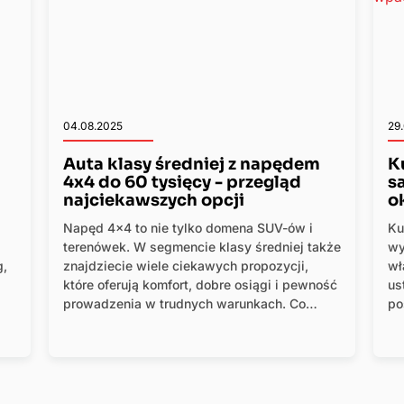
04.08.2025
29
Auta klasy średniej z napędem
K
4x4 do 60 tysięcy - przegląd
s
najciekawszych opcji
o
Napęd 4x4 to nie tylko domena SUV-ów i
Ku
terenówek. W segmencie klasy średniej także
wy
g,
znajdziecie wiele ciekawych propozycji,
wł
które oferują komfort, dobre osiągi i pewność
us
prowadzenia w trudnych warunkach. Co
po
ważne - nie trzeba wydawać fortuny. W
be
budżecie do 60 tysięcy złotych da się kupić
mo
zarówno kombi, jak i sedany czy crossovery
wp
z napędem AWD, 4Motion czy quattro. Jakie
modele można znaleźć w tej kwocie?