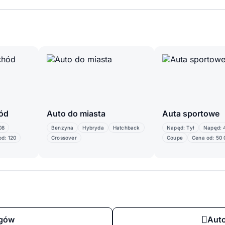
ód
Auto do miasta
Auta sportowe
08
Benzyna
Hybryda
Hatchback
Napęd: Tył
Napęd: 
d: 120
Crossover
Coupe
Cena od: 50 
egów
Auto