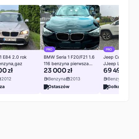
PRO
PRO
 E84 2.0 rok
BMW Seria 1 F20/F21 1.6
Jeep Compass II 
enzyna,gaz
116 benzyna pierwsza
JJeep Limited 4
0 zł
23 000 zł
69 495 zł
rejestracja 2014 z DE
Automat – zadba
pierwszy właścici
2012
Benzyna
2013
Benzyna
201
za
Ostaszów
Golkowice