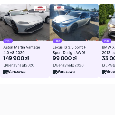
PRO
PRO
PRO
Aston Martin Vantage
Lexus IS 3.5 polift F
BMW X1
4.0 v8 2020
Sport Design AWD!
2012 b
149 900 zł
99 000 zł
33 00
Benzyna
2020
Benzyna
2026
LPG
Warszawa
Warszawa
Mroc