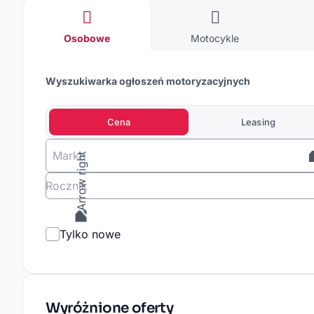
Osobowe
Motocykle
Dostawcze
Specjalne
Przyczepy
Kempingowe
Ciężarowe
Osobowe
Motocykle
Wyszukiwarka ogłoszeń motoryzacyjnych
Cena
Leasing
Marka
Rocznik
Tylko nowe
Wyróżnione oferty