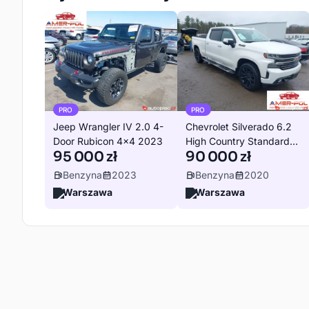
PRO
PRO
Jeep Wrangler IV 2.0 4-
Chevrolet Silverado 6.2
Door Rubicon 4x4 2023
High Country Standard
95 000 zł
90 000 zł
Bed!
Benzyna
2023
Benzyna
2020
Warszawa
Warszawa