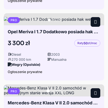
Ogłoszenie prywatne
PRO
Opel Meriva I 1.7 Dodatkowo posiada hak webasto
3 300 zł
Raty
50
zł/msc
Diesel
2003
270 000 km
Manualna
Wegry (Opolskie)
Ogłoszenie prywatne
PRO
Mercedes-Benz Klasa V II 2.0 samochód w perfekcyjnym stanie wersja XXL LONG