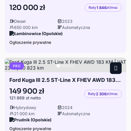
120 000 zł
Raty
1 846
zł/msc
Diesel
2023
650 000 km
Automatyczna
Łambinowice (Opolskie)
Ogłoszenie prywatne
PRO
Ford Kuga III 2.5 ST-Line X FHEV AWD 183 KM | VAT 23% | 20 823 km
149 900 zł
Raty
2 306
zł/msc
121 869 zł
netto
Hybrydowy
2024
21 000 km
Automatyczna
Prudnik (Opolskie)
Ogłoszenie prywatne