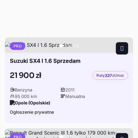
PRO
Suzuki SX4 I 1.6 Sprzedam
21 900 zł
Raty
337
zł/msc
Benzyna
2011
95 000 km
Manualna
Opole (Opolskie)
Ogłoszenie prywatne
PRO