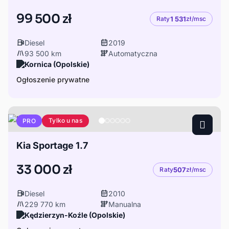
99 500 zł
Raty
1 531
zł/msc
Diesel
2019
93 500 km
Automatyczna
Kornica (Opolskie)
Ogłoszenie prywatne
Tylko u nas
PRO
Kia Sportage 1.7
33 000 zł
Raty
507
zł/msc
Diesel
2010
229 770 km
Manualna
Kędzierzyn-Koźle (Opolskie)