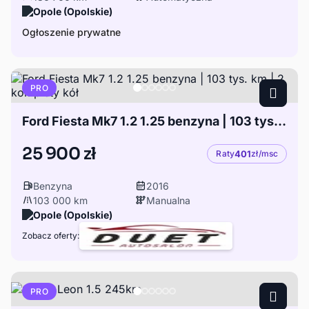
Opole (Opolskie)
Ogłoszenie prywatne
PRO
Ford Fiesta Mk7 1.2 1.25 benzyna | 103 tys. km | 2 komplety kół
25 900 zł
Raty
401
zł/msc
Benzyna
2016
103 000 km
Manualna
Opole (Opolskie)
Zobacz oferty:
PRO