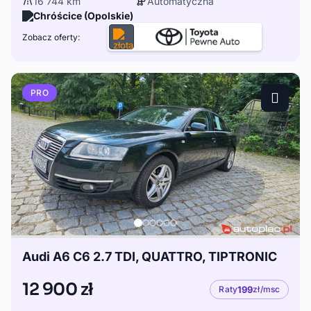
16 744 km
Automatyczna
Chróścice (Opolskie)
Zobacz oferty:
PRO
Audi A6 C6 2.7 TDI, QUATTRO, TIPTRONIC
12 900 zł
Raty
199
zł/msc