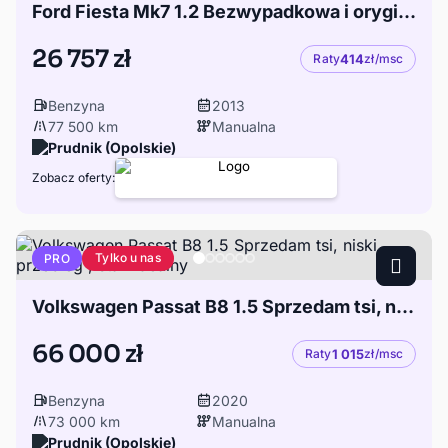
Ford Fiesta Mk7 1.2 Bezwypadkowa i oryginalna z niskim przebiegiem 77 tys km
26 757 zł
Raty
414
zł/msc
Benzyna
2013
77 500 km
Manualna
Prudnik (Opolskie)
Zobacz oferty:
Tylko u nas
PRO
Volkswagen Passat B8 1.5 Sprzedam tsi, niski przebieg , stan idealny
66 000 zł
Raty
1 015
zł/msc
Benzyna
2020
73 000 km
Manualna
Prudnik (Opolskie)