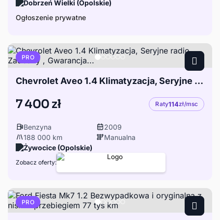
Dobrzeń Wielki (Opolskie)
Ogłoszenie prywatne
PRO
Chevrolet Aveo 1.4 Klimatyzacja, Seryjne radio, Zadbany , Gwarancja...
7 400 zł
Raty
114
zł/msc
Benzyna
2009
188 000 km
Manualna
Żywocice (Opolskie)
Zobacz oferty:
PRO