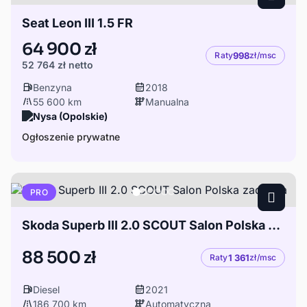
Seat Leon III 1.5 FR
64 900 zł
Raty
998
zł/msc
52 764 zł
netto
Benzyna
2018
55 600 km
Manualna
Nysa (Opolskie)
Ogłoszenie prywatne
PRO
Skoda Superb III 2.0 SCOUT Salon Polska zadbana
88 500 zł
Raty
1 361
zł/msc
Diesel
2021
186 700 km
Automatyczna