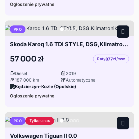
Ogłoszenie prywatne
PRO
Skoda Karoq 1.6 TDI STYLE, DSG,Klimatronik,LED
57 000 zł
Raty
877
zł/msc
Diesel
2019
187 000 km
Automatyczna
Kędzierzyn-Koźle (Opolskie)
Ogłoszenie prywatne
Tylko u nas
PRO
Volkswagen Tiguan II 0.0