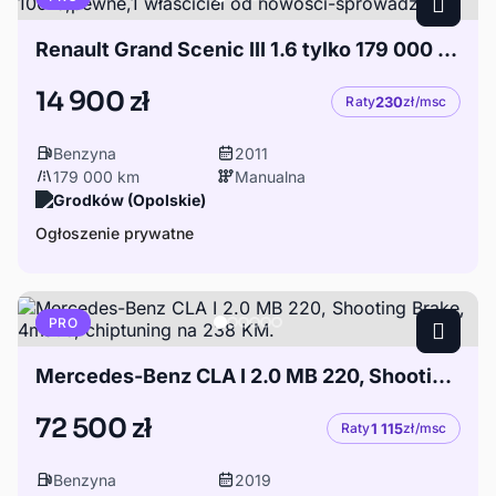
Renault Grand Scenic III 1.6 tylko 179 000 km-100%,pewne,1 własciciel od nowości-sprowadzony
14 900 zł
Raty
230
zł/msc
Benzyna
2011
179 000 km
Manualna
Grodków (Opolskie)
Ogłoszenie prywatne
PRO
Mercedes-Benz CLA I 2.0 MB 220, Shooting Brake, 4matic, chiptuning na 238 KM.
72 500 zł
Raty
1 115
zł/msc
Benzyna
2019