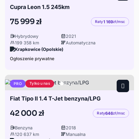
Cupra Leon 1.5 245km
75 999 zł
Raty
1 169
zł/msc
Hybrydowy
2021
199 358 km
Automatyczna
Krapkowice (Opolskie)
Ogłoszenie prywatne
Tylko u nas
PRO
Fiat Tipo II 1.4 T-Jet benzyna/LPG
42 000 zł
Raty
646
zł/msc
Benzyna
2018
120 637 km
Manualna