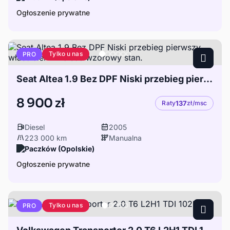
Ogłoszenie prywatne
Tylko u nas
PRO
Seat Altea 1.9 Bez DPF Niski przebieg pierwszy właściciel w Polsce wzorowy stan.
8 900 zł
Raty
137
zł/msc
Diesel
2005
223 000 km
Manualna
Paczków (Opolskie)
Ogłoszenie prywatne
Tylko u nas
PRO