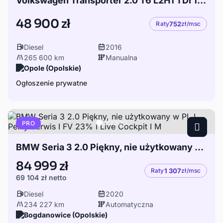
Volkswagen Transporter 2.0 T6 L2H1 TDI 102kM
48 900 zł
Raty
752
zł/msc
Diesel
2016
265 600 km
Manualna
Opole (Opolskie)
Ogłoszenie prywatne
PRO
BMW Seria 3 2.0 Piękny, nie użytkowany w PL I Pełny Serwis I FV 23% I Live Cockpit I M
84 999 zł
Raty
1 307
zł/msc
69 104 zł
netto
Diesel
2020
234 227 km
Automatyczna
Bogdanowice (Opolskie)