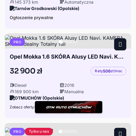
145 373 km
Automatyczna
Tarnów Grodkowski (Opolskie)
Ogłoszenie prywatne
PRO
Opel Mokka 1.6 SKÓRA Alusy LED Navi. KAMERA SKÓRA idealny Totalny full
32 900 zł
Raty
506
zł/msc
Diesel
2016
169 900 km
Manualna
OTMUCHÓW (Opolskie)
Zobacz oferty:
Tylko u nas
PRO