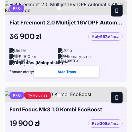
PRO
Fiat Freemont 2.0 Multijet 16V DPF Automatik Allrad Black Code
36 900 zł
Raty
567
zł/msc
Diesel
2015
192 000 km
Automatyczna
Dojazdów (Małopolskie)
Zobacz oferty:
Auto Trans
Tylko u nas
PRO
Ford Focus Mk3 1.0 Kombi EcoBoost
19 900 zł
Raty
308
zł/msc