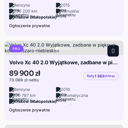
Benzyna
2015
206 200 km
Manualna
Krakow (Małopolskie)
Ogłoszenie prywatne
PRO
Volvo Xc 40 2.0 Wyjątkowe, zadbane w pięknym kolorze szaro-niebieskim
89 900 zł
Raty
1 383
zł/msc
73 089 zł
netto
Benzyna
2019
120 787 km
Automatyczna
Kraków (Małopolskie)
Ogłoszenie prywatne