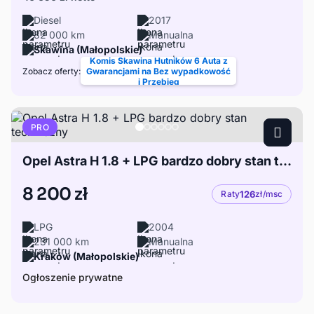
Diesel
2017
82 000 km
Manualna
Skawina (Małopolskie)
Komis Skawina Hutników 6 Auta z
Zobacz oferty:
Gwarancjami na Bez wypadkowość
i Przebieg
PRO
Opel Astra H 1.8 + LPG bardzo dobry stan techniczny
8 200 zł
Raty
126
zł/msc
LPG
2004
231 000 km
Manualna
Kraków (Małopolskie)
Ogłoszenie prywatne