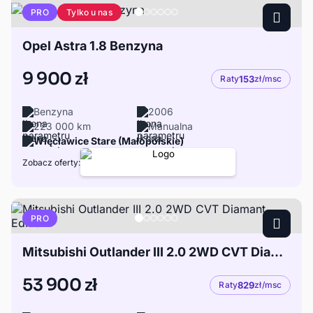
Tylko u nas
PRO
Opel Astra 1.8 Benzyna
9 900 zł
Raty
153
zł/msc
Benzyna
2006
223 000 km
Manualna
Więcławice Stare (Małopolskie)
Zobacz oferty:
PRO
Mitsubishi Outlander III 2.0 2WD CVT Diamant Edition+
53 900 zł
Raty
829
zł/msc