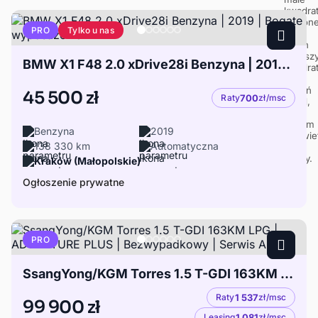
Tylko u nas
PRO
BMW X1 F48 2.0 xDrive28i Benzyna | 2019 | Bogate wyposażenie
45 500 zł
Raty
700
zł/msc
Benzyna
2019
138 330 km
Automatyczna
Kraków (Małopolskie)
Ogłoszenie prywatne
PRO
SsangYong/KGM Torres 1.5 T-GDI 163KM LPG | ADVENTURE PLUS | Bezwypadkowy | Serwis ASO
Raty
1 537
zł/msc
99 900 zł
Leasing
1 081
zł/msc