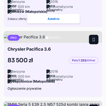
Benzyna
2016
197 000 km
Automatyczna
Mników (Małopolskie)
Zobacz oferty:
AutoKriz
PRO
Chrysler Pacifica 3.6
83 500 zł
Raty
1 293
zł/msc
Benzyna
2018
160 000 km
Automatyczna
Niepołomice (Małopolskie)
Ogłoszenie prywatne