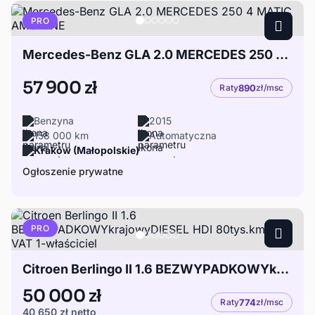
PRO
Mercedes-Benz GLA 2.0 MERCEDES 250 4 MATIC AMG LINE
57 900 zł
Raty
890
zł/msc
Benzyna
2015
158 000 km
Automatyczna
Kraków (Małopolskie)
Ogłoszenie prywatne
PRO
Citroen Berlingo II 1.6 BEZWYPADKOWYkrajowyDIESEL HDI 80tys.km F-ra VAT 1-właściciel
50 000 zł
Raty
774
zł/msc
40 650 zł
netto