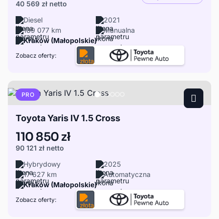
40 569 zł
netto
Diesel
2021
189 077 km
Manualna
Kraków (Małopolskie)
Zobacz oferty:
PRO
Toyota Yaris IV 1.5 Cross
110 850 zł
90 121 zł
netto
Hybrydowy
2025
17 627 km
Automatyczna
Kraków (Małopolskie)
Zobacz oferty: