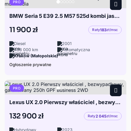
PRO
BMW Seria 5 E39 2.5 M57 525d kombi jasna skóra multimedia
11 900 zł
Raty
183
zł/msc
Diesel
2001
408 000 km
Automatyczna
Kraków (Małopolskie)
Ogłoszenie prywatne
PRO
Lexus UX 2.0 Pierwszy właściciel , bezwypadkowy, garażowany 250h GPF Business 2WD
132 900 zł
Raty
2 045
zł/msc
Hybrydowy
2023