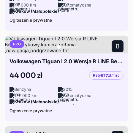
44 000 km
Automatyczna
Kraków (Małopolskie)
Ogłoszenie prywatne
PRO
Volkswagen Tiguan I 2.0 Wersja R LINE Bezkluczykowy,kamera cofania ,nawigacja,podgrzewane fot
44 000 zł
Raty
677
zł/msc
Benzyna
2015
172 000 km
Automatyczna
Kraków (Małopolskie)
Ogłoszenie prywatne