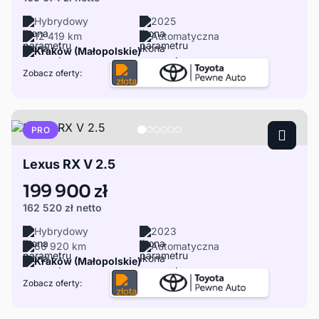
Hybrydowy
2025
12 419 km
Automatyczna
Kraków (Małopolskie)
Zobacz oferty:
PRO
Lexus RX V 2.5
199 900 zł
162 520 zł
netto
Hybrydowy
2023
66 920 km
Automatyczna
Kraków (Małopolskie)
Zobacz oferty: