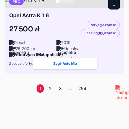
PRO
Opel Astra K 1.6
Raty
424
zł/msc
27 500 zł
Leasing
360
zł/msc
Diesel
2019
176 200 km
Manualna
Luborzyca (Małopolskie)
Zobacz oferty:
Zygi-Auto Mix
1
2
3
...
254