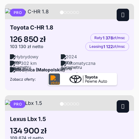
PRO
Toyota C-HR 1.8
126 850 zł
Raty
1 378
zł/msc
103 130 zł
netto
Leasing
1 122
zł/msc
Hybrydowy
2024
18 302 km
Automatyczna
Modlnica (Małopolskie)
Zobacz oferty:
PRO
Lexus Lbx 1.5
134 900 zł
109 674 zł
netto