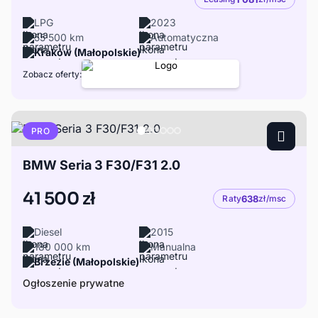
LPG
2023
55 500 km
Automatyczna
Kraków (Małopolskie)
Zobacz oferty:
PRO
BMW Seria 3 F30/F31 2.0
41 500 zł
Raty
638
zł/msc
Diesel
2015
180 000 km
Manualna
Brzezie (Małopolskie)
Ogłoszenie prywatne