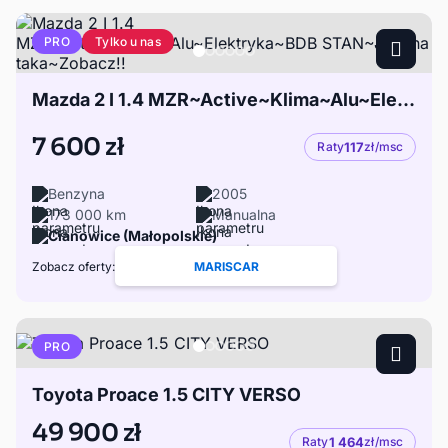
Tylko u nas
PRO
Mazda 2 I 1.4 MZR~Active~Klima~Alu~Elektryka~BDB STAN~Jedyna taka~Zobacz!!
7 600 zł
Raty
117
zł/msc
Benzyna
2005
173 000 km
Manualna
Cianowice (Małopolskie)
Zobacz oferty:
MARISCAR
PRO
Toyota Proace 1.5 CITY VERSO
49 900 zł
Raty
1 464
zł/msc