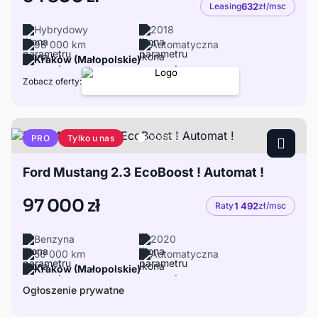
Leasing
632
zł/msc
Hybrydowy
2018
98 000 km
Automatyczna
Kraków (Małopolskie)
Zobacz oferty:
Tylko u nas
PRO
Ford Mustang 2.3 EcoBoost ! Automat !
97 000 zł
Raty
1 492
zł/msc
Benzyna
2020
50 000 km
Automatyczna
Kraków (Małopolskie)
Ogłoszenie prywatne