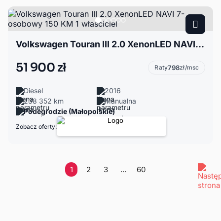
Volkswagen Touran III 2.0 XenonLED NAVI 7-osobowy 150 KM 1 właściciel
51 900 zł
Raty
798
zł/msc
Diesel
2016
238 352 km
Manualna
Podegrodzie (Małopolskie)
Zobacz oferty:
1
2
3
...
60