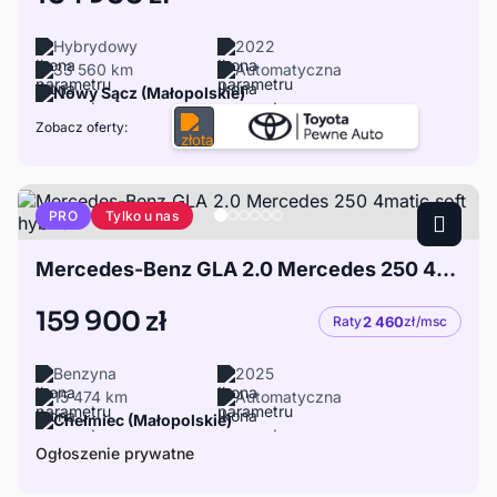
Hybrydowy
2022
33 560 km
Automatyczna
Nowy Sącz (Małopolskie)
Zobacz oferty:
Tylko u nas
PRO
Mercedes-Benz GLA 2.0 Mercedes 250 4matic soft hybrid
159 900 zł
Raty
2 460
zł/msc
Benzyna
2025
15 474 km
Automatyczna
Chełmiec (Małopolskie)
Ogłoszenie prywatne