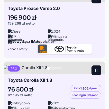
Toyota Proace Verso 2.0
195 900 zł
159 268 zł
netto
Diesel
2024
5 km
Manualna
Nowy Sącz (Małopolskie)
Zobacz oferty:
PRO
Toyota Corolla XII 1.8
76 500 zł
Raty
1 202
zł/msc
62 195 zł
netto
Leasing
978
zł/msc
Hybrydowy
2021
133 577 km
Automatyczna