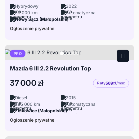
Hybrydowy
2022
89 000 km
Automatyczna
Nowy Sącz (Małopolskie)
Ogłoszenie prywatne
PRO
Mazda 6 III 2.2 Revolution Top
37 000 zł
Raty
569
zł/msc
Diesel
2015
295 000 km
Automatyczna
Żbikowice (Małopolskie)
Ogłoszenie prywatne