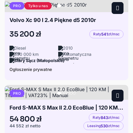
Tylko u nas
PRO
Volvo Xc 90 I 2.4 Piękne d5 2010r
35 200 zł
Raty
541
zł/msc
Diesel
2010
330 000 km
Automatyczna
Stary Sącz (Małopolskie)
Ogłoszenie prywatne
PRO
Ford S-MAX S Max II 2.0 EcoBlue | 120 KM | Titanium | VAT23% | Manual
54 800 zł
Raty
843
zł/msc
44 552 zł
netto
Leasing
530
zł/msc