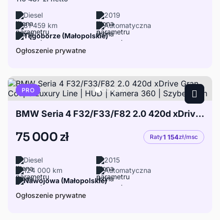
Diesel
2019
81 459 km
Automatyczna
Tęgoborze (Małopolskie)
Ogłoszenie prywatne
PRO
BMW Seria 4 F32/F33/F82 2.0 420d xDrive Gran Coupé Luxury Line | HUD | Kamera 360 | Szyberdach
75 000 zł
Raty
1 154
zł/msc
Diesel
2015
124 000 km
Automatyczna
Nawojowa (Małopolskie)
Ogłoszenie prywatne