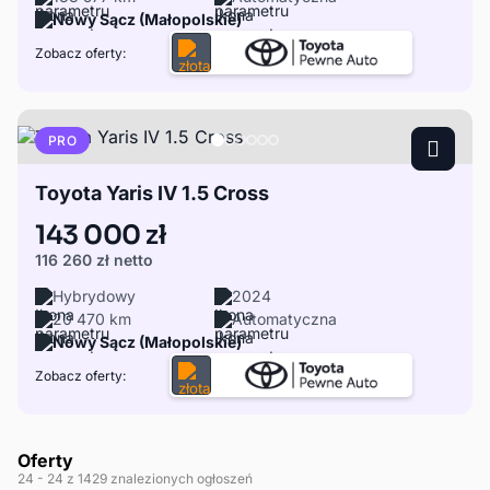
Nowy Sącz (Małopolskie)
Zobacz oferty:
PRO
Toyota Yaris IV 1.5 Cross
143 000 zł
116 260 zł
netto
Hybrydowy
2024
20 470 km
Automatyczna
Nowy Sącz (Małopolskie)
Zobacz oferty:
Oferty
24
- 24
z 1429 znalezionych ogłoszeń