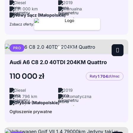
Diesel
2019
231 000 km
Manualna
Nowy Sącz (Małopolskie)
Zobacz oferty:
PRO
Audi A6 C8 2.0 40TDI 204KM Quattro
110 000 zł
Raty
1 704
zł/msc
Diesel
2019
154 796 km
Automatyczna
Grybów (Małopolskie)
Ogłoszenie prywatne