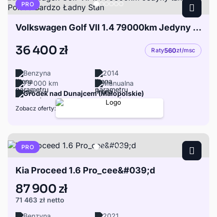
PRO
Volkswagen Golf VII 1.4 79000km Jedyny taki w Polsce Bardzo Ładny Stan
36 400 zł
Raty
560
zł/msc
Benzyna
2014
79 000 km
Manualna
Gródek nad Dunajcem (Małopolskie)
Zobacz oferty:
PRO
Kia Proceed 1.6 Pro_cee&#039;d
87 900 zł
71 463 zł
netto
Benzyna
2021