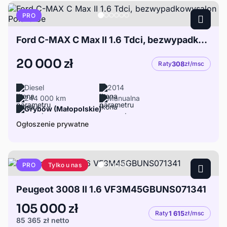
PRO
Ford C-MAX C Max II 1.6 Tdci, bezwypadkowysalon Polska be
20 000 zł
Raty
308
zł/msc
Diesel
2014
244 000 km
Manualna
Grybów (Małopolskie)
Ogłoszenie prywatne
Tylko u nas
PRO
Peugeot 3008 II 1.6 VF3M45GBUNS071341
105 000 zł
Raty
1 615
zł/msc
85 365 zł
netto