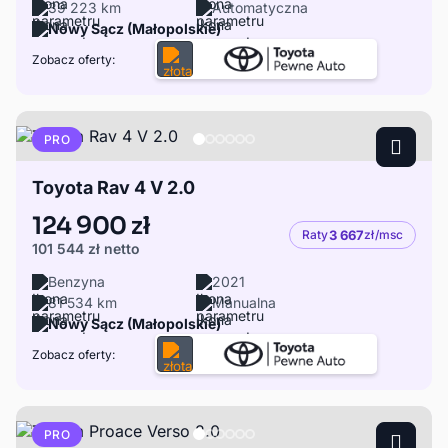
39 223 km
Automatyczna
Nowy Sącz (Małopolskie)
Zobacz oferty:
PRO
Toyota Rav 4 V 2.0
124 900 zł
Raty
3 667
zł/msc
101 544 zł
netto
Benzyna
2021
81 534 km
Manualna
Nowy Sącz (Małopolskie)
Zobacz oferty:
PRO