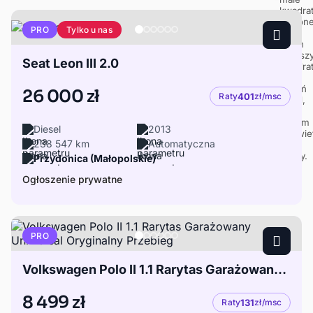
Tylko u nas
PRO
Seat Leon III 2.0
26 000 zł
Raty
401
zł/msc
Diesel
2013
238 547 km
Automatyczna
Przydonica (Małopolskie)
Ogłoszenie prywatne
PRO
Volkswagen Polo II 1.1 Rarytas Garażowany Uniwersal Oryginalny Przebieg
8 499 zł
Raty
131
zł/msc