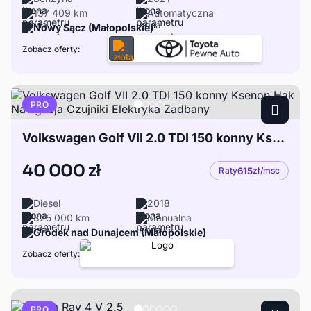
137 409 km
Automatyczna
Nowy Sącz (Małopolskie)
Zobacz oferty:
PRO
Volkswagen Golf VII 2.0 TDI 150 konny Ksenon Hak Navigacja Czujniki Elektryka Zadbany
40 000 zł
Raty
615
zł/msc
Diesel
2018
325 000 km
Manualna
Gródek nad Dunajcem (Małopolskie)
Zobacz oferty:
PRO