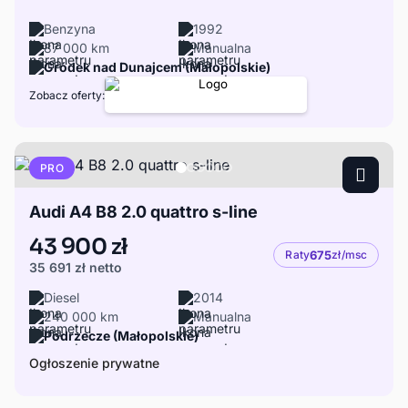
Benzyna
1992
87 000 km
Manualna
Gródek nad Dunajcem (Małopolskie)
Zobacz oferty:
PRO
Audi A4 B8 2.0 quattro s-line
43 900 zł
Raty
675
zł/msc
35 691 zł
netto
Diesel
2014
240 000 km
Manualna
Podrzecze (Małopolskie)
Ogłoszenie prywatne