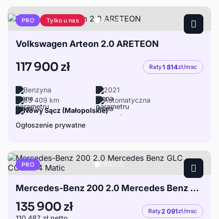
Tylko u nas
PRO
Volkswagen Arteon 2.0 ARETEON
117 900 zł
Raty
1 814
zł/msc
Benzyna
2021
83 409 km
Automatyczna
Nowy Sącz (Małopolskie)
Ogłoszenie prywatne
PRO
Mercedes-Benz 200 2.0 Mercedes Benz GLC COUPE 4 Matic
135 900 zł
Raty
2 091
zł/msc
110 487 zł
netto