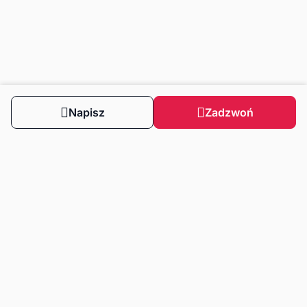
Napisz
Zadzwoń
Obserwuj nas
Dla klientów
Dla klientów biznesowych