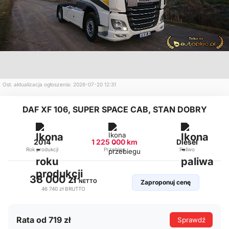
Ost. aktualizacja ogłoszenia: 2026-07-20 12:31
DAF XF 106, SUPER SPACE CAB, STAN DOBRY
2014
1 225 000 km
Diesel
Rok produkcji
Przebieg
Paliwo
38 000 zł
NETTO
Zaproponuj cenę
46 740 zł
BRUTTO
Rata od 719 zł
Sprawdź