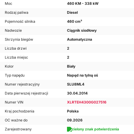
Moc
460 KM - 338 kW
Rodzaj paliwa
Diesel
Pojemność silnika
460 cm³
Nadwozie
Ciągnik siodłowy
Skrzynia biegów
Automatyczna
Liczba drzwi
2
Liczba miejsc
2
Kolor
Biały
Typ napędu
Napęd na tylną oś
Numer rejestracyjny
SLU8ML4
Data pierwszej rejestracji
30.04.2014
Numer VIN
XLRTEH4300G027516
Kraj pochodzenia
Polska
OC ważne do
09.2026
Zarejestrowany