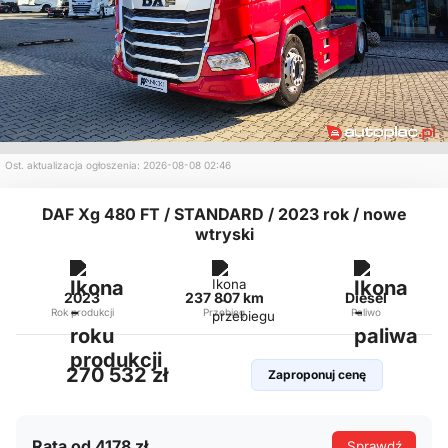
Ost. aktualizacja ogłoszenia: 2026-08-08 02:46
DAF Xg 480 FT / STANDARD / 2023 rok / nowe
wtryski
2023
237 807 km
Diesel
Rok produkcji
Przebieg
Paliwo
270 532 zł
Zaproponuj cenę
Rata od 4178 zł
Sprawdź