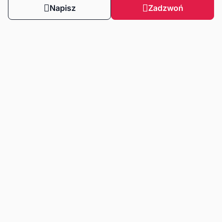
Napisz
Zadzwoń
Obserwuj nas
Dla klientów
Dla klientów biznesowych
Strefa wiedzy
Zasady korzystania