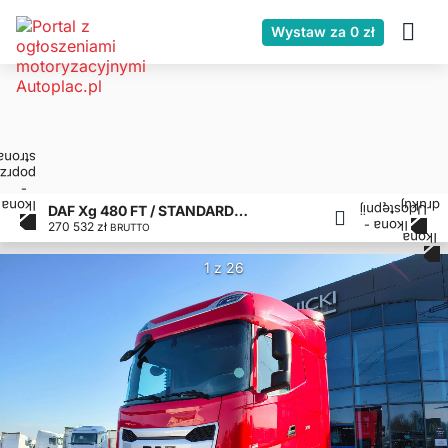
Wystaw za 0 zł
DAF Xg 480 FT / STANDARD / 2023 rok / nowe wtryski
270 532 zł
BRUTTO
1 z 26