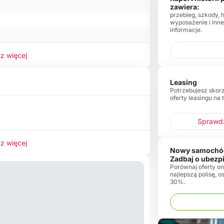
zawiera:
przebieg, szkody, 
wyposażenie i inn
informacje.
z więcej
Leasing
Potrzebujesz skor
oferty leasingu na 
Sprawdź
z więcej
Nowy samochó
Zadbaj o ubezp
Porównaj oferty onl
najlepszą polisę, 
30%.