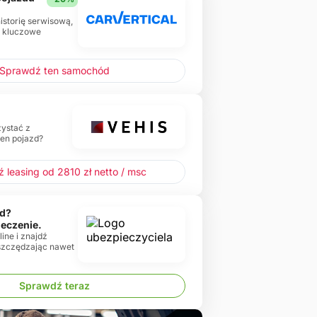
historię serwisową,
e kluczowe
Sprawdź ten samochód
zystać z
ten pojazd?
 leasing od 2810 zł netto / msc
d?
ieczenie.
ine i znajdź
oszczędzając nawet
Sprawdź teraz