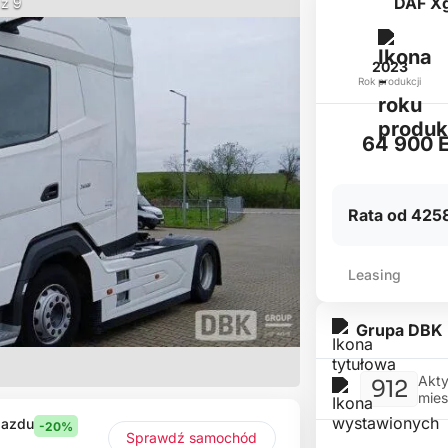
DAF X
 z 9
2023
Rok produkcji
64 900 
Rata od 4258
Leasing
Grupa DBK
Akty
912
mies
jazdu
-20%
Sprawdź samochód