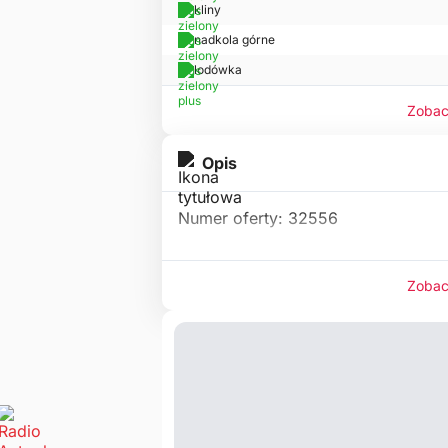
kliny
nadkola górne
lodówka
Zobac
Opis
Numer oferty: 32556
Zobac