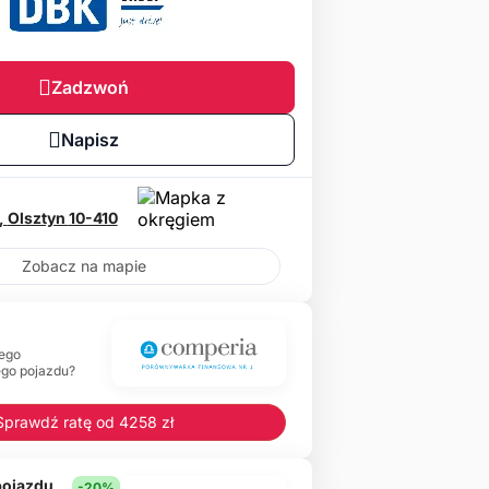
Zadzwoń
Napisz
,
Olsztyn
10-410
Zobacz na mapie
ego
ego pojazdu?
Sprawdź ratę od 4258 zł
 pojazdu
-20%