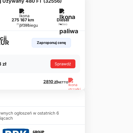
g Używany 480 FT (32556)
275 167 km
Diesel
Przebieg
Paliwo
EUR
Zaproponuj cenę
 zł
Sprawdź
2810 zł
NETTO
wnych ogłoszeń w ostatnich 6
iącach