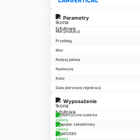
Parametry
Rok produkcji
Przebieg
Moc
Rodzaj paliwa
Nadwozie
Kolor
Data pierwszej rejestracji
Wyposażenie
elektryczne lusterka
spojler zakabinowy
ABS/EBS