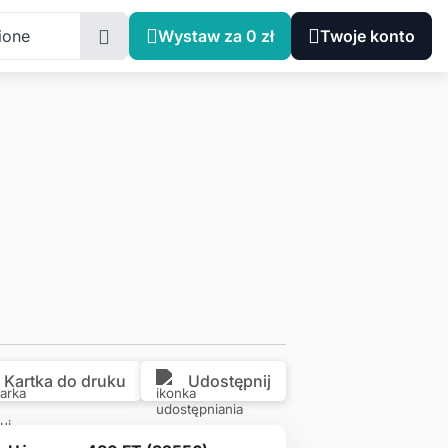
ńsko-Mazurskie, Olsztyn, Lubelska 43a
ione
Wystaw za 0 zł
Twoje konto
Kartka do druku
Udostępnij