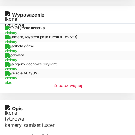
Wyposażenie
elektryczne lusterka
Kamera/Asystent pasa ruchu (LDWS-3)
nadkola górne
lodówka
halogeny dachowe Skylight
wejście AUX/USB
Zobacz więcej
Opis
kamery zamiast luster