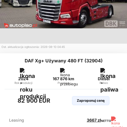
Ost. aktualizacja ogłoszenia: 2026-08-10 04:45
DAF Xg+ Używany 480 FT (32904)
2024
167 876 km
Diesel
Rok produkcji
Przebieg
Paliwo
82 900 EUR
Zaproponuj cenę
Leasing
3667 zł
NETTO