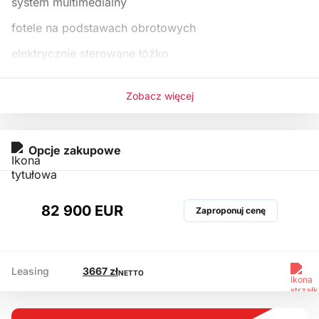
system multimedialny
fotele na podstawach obrotowych
elektrycznie sterowane łóżko
kamera cofania
Zobacz więcej
Numer oferty: 32904
Opcje zakupowe
82 900 EUR
Zaproponuj cenę
Leasing
3667 zł
NETTO