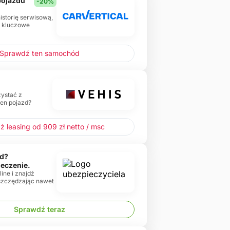
 pojazdu
-20%
historię serwisową,
e kluczowe
Sprawdź ten samochód
zystać z
ten pojazd?
 leasing od 909 zł netto / msc
d?
ieczenie.
ine i znajdź
oszczędzając nawet
Sprawdź teraz