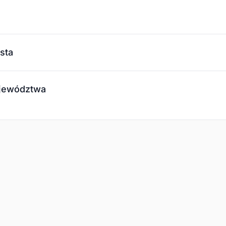
sta
ojewództwa