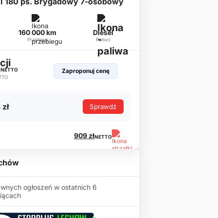
III 180 ps. Brygadowy 7-osobowy
160 000 km
Diesel
Przebieg
Paliwo
ł
NETTO
Zaproponuj cenę
TTO
 zł
Sprawdź
909 zł
NETTO
echów
wnych ogłoszeń w ostatnich 6
iącach