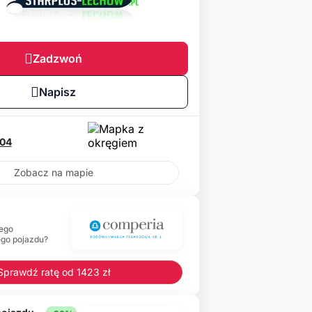
Zadzwoń
Napisz
04
Zobacz na mapie
ego
ego pojazdu?
Sprawdź ratę od 1423 zł