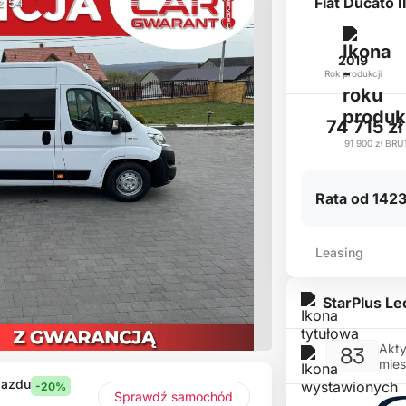
Fiat Ducato 
 z 54
2019
Rok produkcji
74 715 z
91 900 zł
BRU
Rata od 1423
Leasing
StarPlus L
Akty
83
mies
jazdu
-20%
Sprawdź samochód