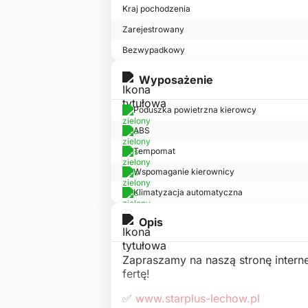
Kraj pochodzenia
Zarejestrowany
Bezwypadkowy
Wyposażenie
Poduszka powietrzna kierowcy
ABS
Tempomat
Wspomaganie kierownicy
Klimatyzacja automatyczna
Opis
Zapraszamy na naszą stronę intern
fertę!
✅
www.starplus-lechow.pl