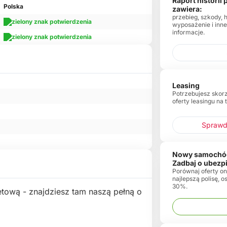
Raport historii
Polska
zawiera:
przebieg, szkody, 
wyposażenie i inn
informacje.
Leasing
Potrzebujesz skor
oferty leasingu na 
Sprawdź
Nowy samochó
Zadbaj o ubezp
Porównaj oferty onl
najlepszą polisę, 
30%.
etową - znajdziesz tam naszą pełną o