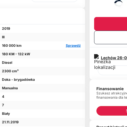
2019
III
160 000 km
Sprawdź
180 KM - 132 kW
Lechów
26-0
Diesel
2300 cm³
Doka - brygadówka
Manualna
Finansowanie
Szukasz atrakcyjn
4
finansowania dla t
7
Biały
21.11.2019