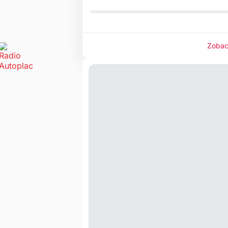
════════════════════════
Zobac