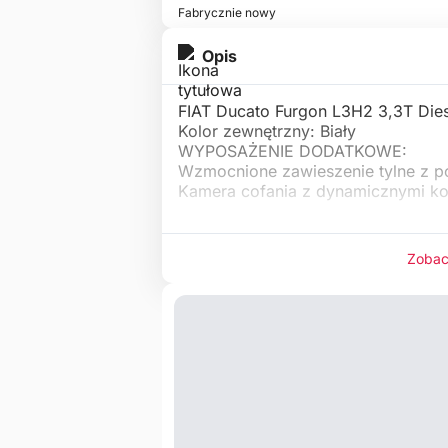
Fabrycznie nowy
Opis
FIAT Ducato Furgon L3H2 3,3T Die
Kolor zewnętrzny: Biały
WYPOSAŻENIE DODATKOWE:
Wzmocnione zawieszenie tylne z p
Kamera cofania z dynamicznymi k
Zobac