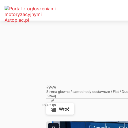
Zadzwoń
Napisz
Strona główna
/
samochody dostawcze
/
Fiat
/
Duc
Wróć