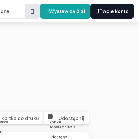
opolskie, Libertów, Góra Libertowska 12
ione
Wystaw za 0 zł
Twoje konto
Kartka do druku
Udostępnij