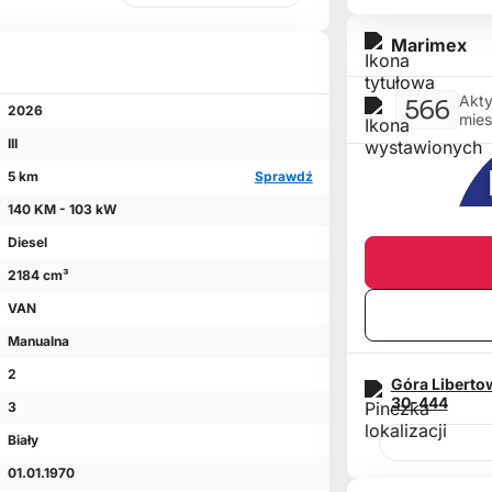
Marimex
Akty
566
2026
mies
III
5 km
Sprawdź
140 KM - 103 kW
Diesel
2184 cm³
VAN
Manualna
2
Góra Liberto
30-444
3
Biały
01.01.1970