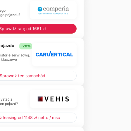
ego
ego pojazdu?
Sprawdź ratę od 1661 zł
 pojazdu
-20%
historię serwisową,
e kluczowe
Sprawdź ten samochód
zystać z
ten pojazd?
 leasing od 1148 zł netto / msc