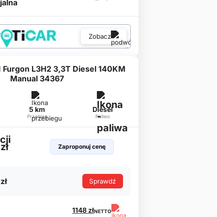
jalna
Zobacz
II Furgon L3H2 3,3T Diesel 140KM
Manual 34367
5 km
Diesel
Przebieg
Paliwo
zł
Zaproponuj cenę
zł
Sprawdź
1148 zł
NETTO