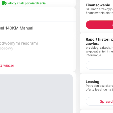
Finansowanie
Szukasz atrakcyjn
finansowania dla t
sel 140KM Manual
Raport historii
odwójnymi resorami
zawiera:
przebieg, szkody, 
olorowy
wyposażenie i inn
informacje.
z więcej
Leasing
Potrzebujesz skor
oferty leasingu na 
Sprawdź