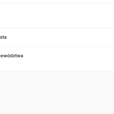
sta
ojewództwa