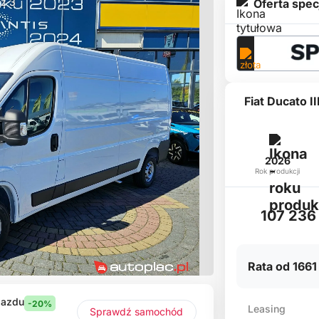
 z 3
Oferta spec
Fiat Ducato I
2026
Rok produkcji
107 236 
Rata od 1661 
jazdu
-20%
Leasing
Sprawdź samochód