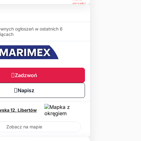
wnych ogłoszeń w ostatnich 6
iącach
Zadzwoń
Napisz
wska 12,
Libertów
Zobacz na mapie