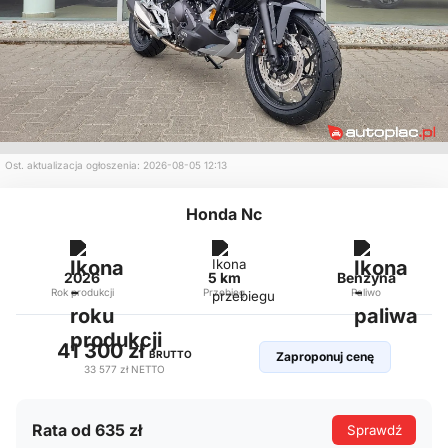
Ost. aktualizacja ogłoszenia: 2026-08-05 12:13
Honda Nc
2026
5 km
Benzyna
Rok produkcji
Przebieg
Paliwo
41 300 zł
BRUTTO
Zaproponuj cenę
33 577 zł
NETTO
Rata od 635 zł
Sprawdź