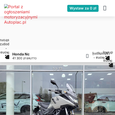
Wystaw za 0 zł
Honda Nc
41 300 zł
BRUTTO
1 z 13