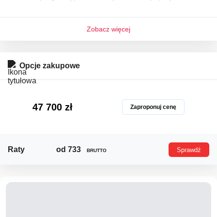
28.07.2026 motocykl świeżo po serwisie nie wymaga wkła
du finansowe
Zobacz więcej
Opcje zakupowe
47 700 zł
Zaproponuj cenę
Raty
od 733
Sprawdź
BRUTTO