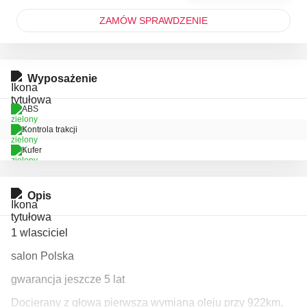
ZAMÓW SPRAWDZENIE
Wyposażenie
ABS
Kontrola trakcji
Kufer
Opis
1 wlasciciel
salon Polska
gwarancja jeszcze 5 lat
Docierany z głową pierwsza wymiana oleju przy 922km.