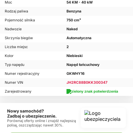
Moc
54 KM - 40 kW
Rodzaj paliwa
Benzyna
Pojemność silnika
750 cm³
Nadwozie
Naked
Skrzynia biegów
Automatyczna
Liczba miejsc
2
Kolor
Niebieski
Typ napędu
Napęd łańcuchowy
Numer rejestracyjny
GKWHY16
Numer VIN
JH2RC88B0KK300347
Zarejestrowany
Nowy samochód?
Zadbaj o ubezpieczenie.
Porównaj oferty online i znajdź najlepszą
polisę, oszczędzając nawet 30%.