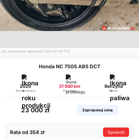
Ost. aktualizacja ogłoszenia: 2026-07-30 11:12
Honda NC 750S ABS DCT
2020
31 900 km
Benzyna
Rok produkcji
Przebieg
Paliwo
23 000 zł
Zaproponuj cenę
Rata od 354 zł
Sprawdź