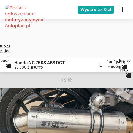
Wystaw za 0 zł
Honda NC 750S ABS DCT
23 000 zł
BRUTTO
1 z 10