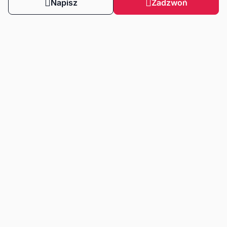
Napisz
Zadzwoń
Obserwuj nas
Dla klientów
Dla klientów biznesowych
Strefa wiedzy
Zasady korzystania