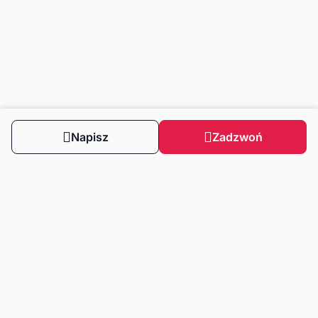
Napisz
Zadzwoń
Obserwuj nas
Dla klientów