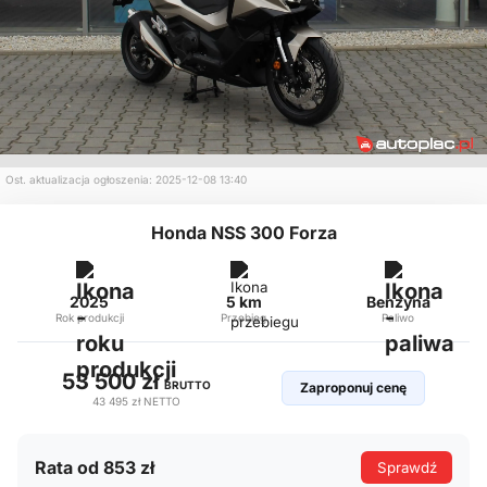
Ost. aktualizacja ogłoszenia: 2025-12-08 13:40
Honda NSS 300 Forza
2025
5 km
Benzyna
Rok produkcji
Przebieg
Paliwo
53 500 zł
BRUTTO
Zaproponuj cenę
43 495 zł
NETTO
Rata od 853 zł
Sprawdź