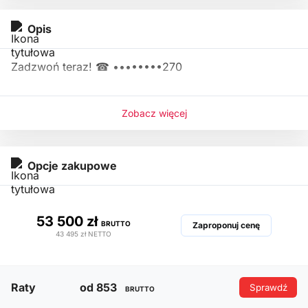
Opis
Zadzwoń teraz! ☎
••••••••270
Zobacz więcej
Opcje zakupowe
53 500 zł
BRUTTO
Zaproponuj cenę
43 495 zł
NETTO
Raty
od 853
Sprawdź
BRUTTO