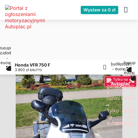
Wystaw za 0 zł
Honda VFR 750 F
3 900 zł
BRUTTO
Tylko na
1 z 5
Autoplac