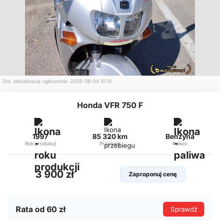
Ost. aktualizacja ogłoszenia: 2026-08-04 10:14
Honda VFR 750 F
1997
85 320 km
Benzyna
Rok produkcji
Przebieg
Paliwo
3 900 zł
Zaproponuj cenę
Rata od 60 zł
Sprawdź