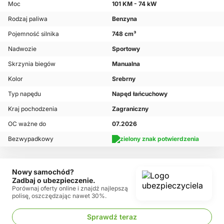
Moc
101 KM - 74 kW
Rodzaj paliwa
Benzyna
Pojemność silnika
748 cm³
Nadwozie
Sportowy
Skrzynia biegów
Manualna
Kolor
Srebrny
Typ napędu
Napęd łańcuchowy
Kraj pochodzenia
Zagraniczny
OC ważne do
07.2026
Bezwypadkowy
Nowy samochód?
Zadbaj o ubezpieczenie.
Porównaj oferty online i znajdź najlepszą
polisę, oszczędzając nawet 30%.
Sprawdź teraz