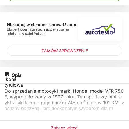
Nie kupuj w ciemno – sprawdź auto!
Ekspert oceni stan techniczny auta na
miejscu, w całej Polsce.
ZAMÓW SPRAWDZENIE
Opis
Do sprzedania motocykl marki Honda, model VFR 750
F, wyprodukowany w 1997 roku. Ten sportowy motoc
ykl z silnikiem o pojemności 748 cm³ i mocy 101 KM, z
asilany benzyną, jest doskonałym wyborem dla m
Zobacz więcej