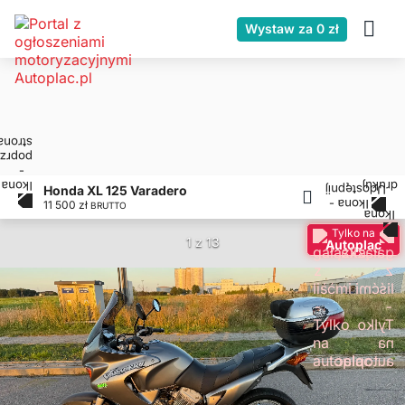
Wystaw za 0 zł
Honda XL 125 Varadero
11 500 zł
BRUTTO
Tylko na
1 z 13
Autoplac