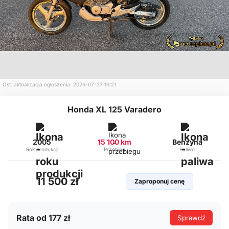
Ost. aktualizacja ogłoszenia: 2026-07-27 13:21
Honda XL 125 Varadero
2005
15 100 km
Benzyna
Rok produkcji
Przebieg
Paliwo
11 500 zł
Zaproponuj cenę
Rata od 177 zł
Sprawdź