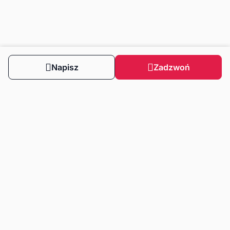
Napisz
Zadzwoń
Obserwuj nas
Dla klientów
Dla klientów biznesowych