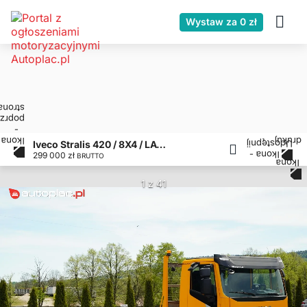
Wystaw za 0 zł
Iveco Stralis 420 / 8X4 / LAWETA / PLATFORMA 10 M / NAJAZDY HYDRAULICZ
299 000 zł
BRUTTO
1 z 41