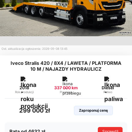
Ost. aktualizacja ogłoszenia: 2026-05-08 13:45
Iveco Stralis 420 / 8X4 / LAWETA / PLATFORMA
10 M / NAJAZDY HYDRAULICZ
2018
337 000 km
Diesel
Rok produkcji
Przebieg
Paliwo
299 000 zł
Zaproponuj cenę
Rata od 4632 zł
Sprawdź