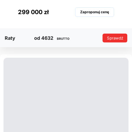
420
299 000 zł
Zaproponuj cenę
KM
*
Raty
od 4632
Sprawdź
BRUTTO
Pojemność