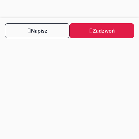
Napisz
Zadzwoń
Obserwuj nas
Dla klientów
Dla klientów biznesowych
Strefa wiedzy