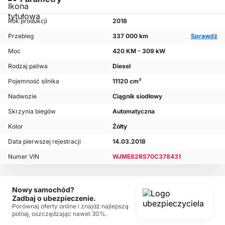
Rok produkcji
2018
Przebieg
337 000 km
Sprawdź
Moc
420 KM - 309 kW
Rodzaj paliwa
Diesel
Pojemność silnika
11120 cm³
Nadwozie
Ciągnik siodłowy
Skrzynia biegów
Automatyczna
Kolor
Żółty
Data pierwszej rejestracji
14.03.2018
Numer VIN
WJME62RS70C378431
Nowy samochód?
Zadbaj o ubezpieczenie.
Porównaj oferty online i znajdź najlepszą
polisę, oszczędzając nawet 30%.