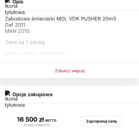
Opis
Zabudowa śmieciarki MOL VDK PUSHER 20m3
Daf 2011
MAN 2010
Cena za 1 sztukę
Numer oferty: AKL24Q55
i00574367552i
Zobacz więcej
Opcje zakupowe
16 500 zł
NETTO
Zaproponuj cenę
20 295 zł
BRUTTO