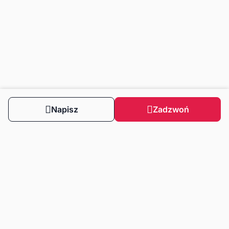
Napisz
Zadzwoń
Obserwuj nas
Dla klientów