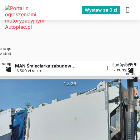
Wystaw za 0 zł
MAN Śmieciarka zabudowa śmieciarki MOL VDK PUSHER 20m3
16 500 zł
NETTO
1 z 26