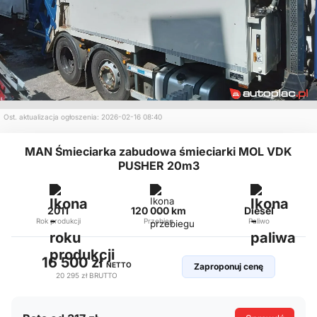
Ost. aktualizacja ogłoszenia: 2026-02-16 08:40
MAN Śmieciarka zabudowa śmieciarki MOL VDK
PUSHER 20m3
2011
120 000 km
Diesel
Rok produkcji
Przebieg
Paliwo
16 500 zł
NETTO
Zaproponuj cenę
20 295 zł
BRUTTO