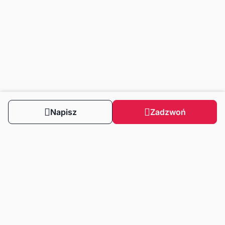
Napisz
Zadzwoń
Obserwuj nas
Dla klientów