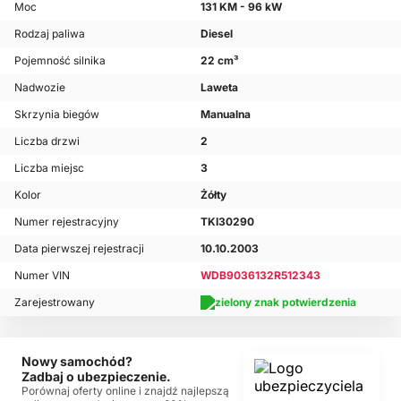
Moc
131 KM - 96 kW
Rodzaj paliwa
Diesel
Pojemność silnika
22 cm³
Nadwozie
Laweta
Skrzynia biegów
Manualna
Liczba drzwi
2
Liczba miejsc
3
Kolor
Żółty
Numer rejestracyjny
TKI30290
Data pierwszej rejestracji
10.10.2003
Numer VIN
WDB9036132R512343
Zarejestrowany
Nowy samochód?
Zadbaj o ubezpieczenie.
Porównaj oferty online i znajdź najlepszą