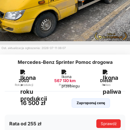
Ost. aktualizacja ogłoszenia: 2026-07-11 06:07
Mercedes-Benz Sprinter Pomoc drogowa
2003
567 110 km
Diesel
Rok produkcji
Przebieg
Paliwo
16 500 zł
Zaproponuj cenę
Rata od 255 zł
Sprawdź