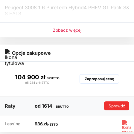
Peugeot 3008 1.6 PureTech Hybrid4 PHEV GT Pack S&
S EAT8
Rok produkc
Zobacz więcej
Opcje zakupowe
104 900 zł
BRUTTO
Zaproponuj cenę
85 284 zł
NETTO
Raty
od 1614
Sprawdź
BRUTTO
Leasing
936 zł
NETTO