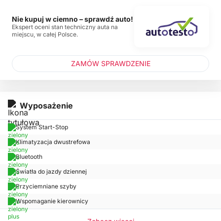
Nie kupuj w ciemno – sprawdź auto!
Ekspert oceni stan techniczny auta na
miejscu, w całej Polsce.
ZAMÓW SPRAWDZENIE
Wyposażenie
System Start-Stop
Klimatyzacja dwustrefowa
Bluetooth
Światła do jazdy dziennej
Przyciemniane szyby
Wspomaganie kierownicy