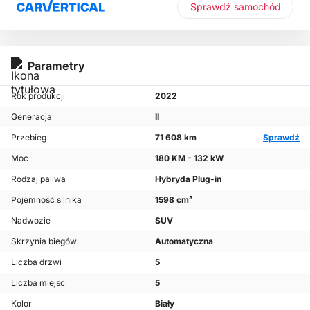
Sprawdź samochód
Parametry
Rok produkcji
2022
Generacja
II
Przebieg
71 608 km
Sprawdź
Moc
180 KM - 132 kW
Rodzaj paliwa
Hybryda Plug-in
Pojemność silnika
1598 cm³
Nadwozie
SUV
Skrzynia biegów
Automatyczna
Liczba drzwi
5
Liczba miejsc
5
Kolor
Biały