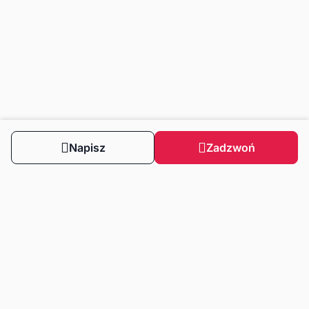
Napisz
Zadzwoń
Obserwuj nas
Dla klientów