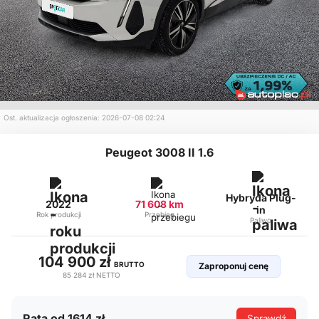
Ost. aktualizacja ogłoszenia: 2026-07-08 02:24
Peugeot 3008 II 1.6
Hybryda Plug-
2022
71 608 km
in
Rok produkcji
Przebieg
Paliwo
104 900 zł
BRUTTO
Zaproponuj cenę
85 284 zł
NETTO
Rata od 1614 zł
Sprawdź