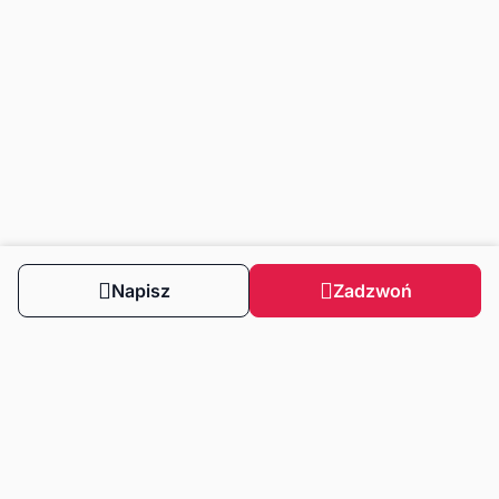
Napisz
Zadzwoń
Obserwuj nas