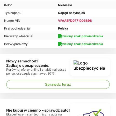
Kolor
Niebieski
Typ napędu
Napęd na tylną oś
Numer VIN
VFAAEFD0771006898
Kraj pochodzenia
Polska
Pierwszy właściciel
Bezwypadkowy
Nowy samochód?
Zadbaj o ubezpieczenie.
Porównaj oferty online i znajdź najlepszą
polisę, oszczędzając nawet 30%.
Sprawdź teraz
Nie kupuj w ciemno – sprawdź auto!
Ekspert oceni stan techniczny auta na