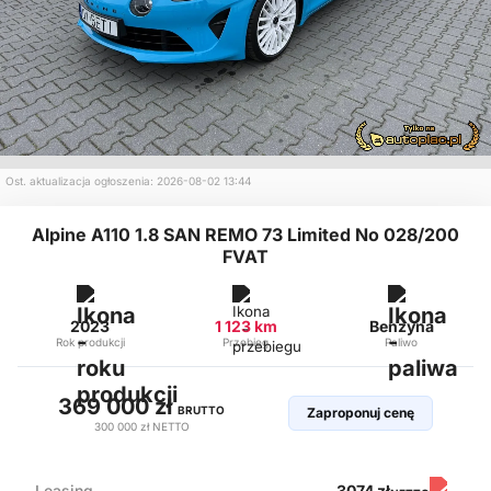
Ost. aktualizacja ogłoszenia: 2026-08-02 13:44
Alpine A110 1.8 SAN REMO 73 Limited No 028/200
FVAT
2023
1 123 km
Benzyna
Rok produkcji
Przebieg
Paliwo
369 000 zł
BRUTTO
Zaproponuj cenę
300 000 zł
NETTO
Leasing
3074 zł