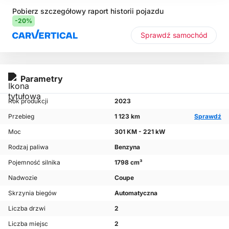
Pobierz szczegółowy raport historii pojazdu
-20%
Sprawdź samochód
Parametry
Rok produkcji
2023
Przebieg
1 123 km
Sprawdź
Moc
301 KM - 221 kW
Rodzaj paliwa
Benzyna
Pojemność silnika
1798 cm³
Nadwozie
Coupe
Skrzynia biegów
Automatyczna
Liczba drzwi
2
Liczba miejsc
2