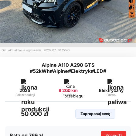
Ost. aktualizacja ogłoszenia: 2026-07-30 15:40
Alpine A110 A290 GTS
#52kWh#Alpine#Elektryk#LED#
2025
8 200 km
Elektryczny
Rok produkcji
Przebieg
Paliwo
50 000 zł
Zaproponuj cenę
Rata od 769 zł
Sprawdź