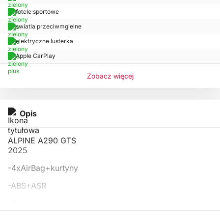
fotele sportowe
swiatla przeciwmgielne
elektryczne lusterka
Apple CarPlay
Zobacz więcej
Opis
ALPINE A290 GTS
2025
-4xAirBag+kurtyny
-ABS+ASR
-Centralny zamek+pilot