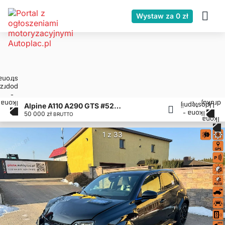
Wystaw za 0 zł
Alpine A110 A290 GTS #52kWh#Alpine#Elektryk#LED#
50 000 zł
BRUTTO
1 z 33