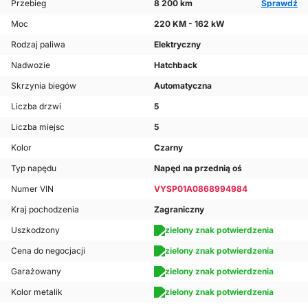
Przebieg
8 200 km
Sprawdź
Moc
220 KM - 162 kW
Rodzaj paliwa
Elektryczny
Nadwozie
Hatchback
Skrzynia biegów
Automatyczna
Liczba drzwi
5
Liczba miejsc
5
Kolor
Czarny
Typ napędu
Napęd na przednią oś
Numer VIN
VYSP01A0868994984
Kraj pochodzenia
Zagraniczny
Uszkodzony
Cena do negocjacji
Garażowany
Kolor metalik