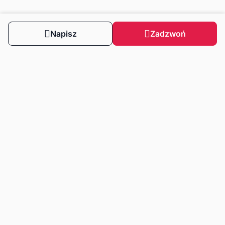
Napisz
Zadzwoń
Obserwuj nas
Dla klientów
Dla klientów biznesowych
Strefa wiedzy