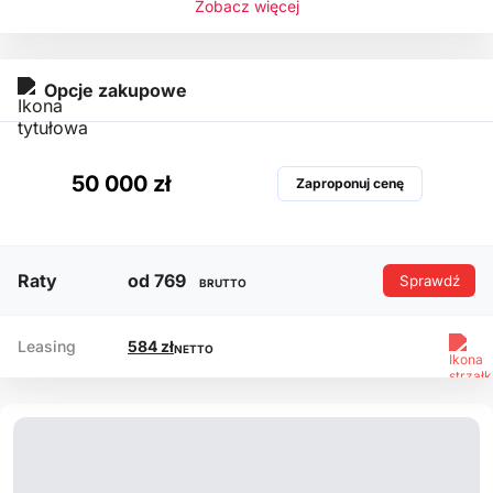
-Wspomaganie kierownicy
Zobacz więcej
-Climatronic
-Multimedialne radio
Opcje zakupowe
-Tempomat
50 000 zł
Zaproponuj cenę
Raty
od 769
Sprawdź
BRUTTO
Leasing
584 zł
NETTO