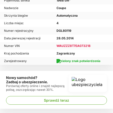
Pojemność silnika
1968 cm³
Nadwozie
Coupe
Skrzynia biegów
Automatyczna
Liczba miejsc
4
Numer rejestracyjny
DGL80119
Data pierwszej rejestracji
28.05.2014
Numer VIN
WAUZZZ8T7EA073218
Kraj pochodzenia
Zagraniczny
Zarejestrowany
Nowy samochód?
Zadbaj o ubezpieczenie.
Porównaj oferty online i znajdź najlepszą
polisę, oszczędzając nawet 30%.
Sprawdź teraz