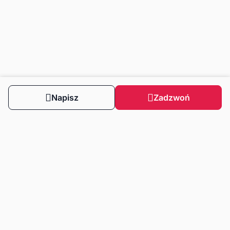
Napisz
Zadzwoń
Obserwuj nas
Dla klientów