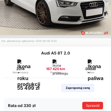
Ost. aktualizacja ogłoszenia: 2026-08-08 13:42
Audi A5 8T 2.0
2014
167 420 km
Diesel
Rok produkcji
Przebieg
Paliwo
55 499 zł
Zaproponuj cenę
Rata od 330 zł
Sprawdź