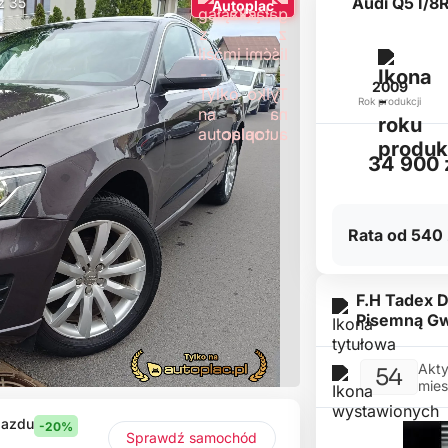
Audi Q5 I/8R
 z 35
Autoplac
2009
Rok produkcji
34 900 
Rata od 540 
F.H Tadex 
Pisemną Gw
Akty
54
mies
jazdu
-20%
Sprawdź samochód