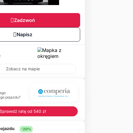
Zadzwoń
Napisz
0
Zobacz na mapie
ego
ego pojazdu?
Sprawdź ratę od 540 zł
 pojazdu
-20%