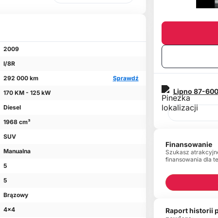
2009
I/8R
292 000 km
Sprawdź
Lipno
87-60
170 KM - 125 kW
Diesel
1968 cm³
SUV
Finansowanie
Manualna
Szukasz atrakcyjn
finansowania dla t
5
5
Brązowy
4x4
Raport historii