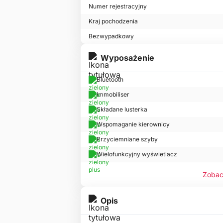
Numer rejestracyjny
Kraj pochodzenia
Bezwypadkowy
Wyposażenie
Bluetooth
Immobiliser
Składane lusterka
Wspomaganie kierownicy
Przyciemniane szyby
Wielofunkcyjny wyświetlacz
Zobac
Opis