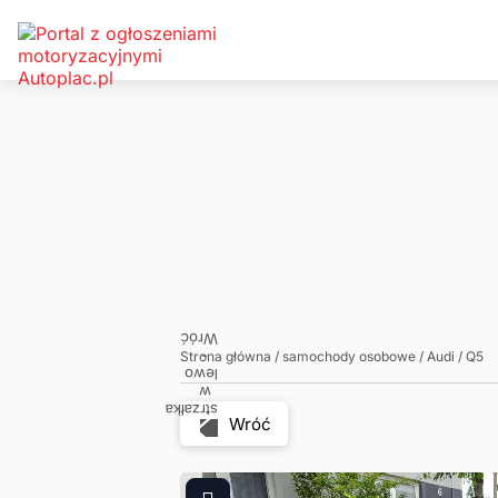
Zadzwoń
Napisz
Strona główna
/
samochody osobowe
/
Audi
/
Q5
Wróć