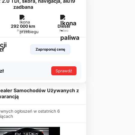
 2.0 TDI, skóra, navigacja, alu19
zadbana
292 000 km
Diesel
Przebieg
Paliwo
zł
Zaproponuj cenę
zł
Sprawdź
Dealer Samochodów Używanych z
arancją
wnych ogłoszeń w ostatnich 6
iącach