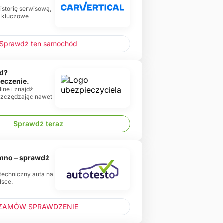
historię serwisową,
e kluczowe
Sprawdź ten samochód
d?
ieczenie.
ine i znajdź
oszczędzając nawet
Sprawdź teraz
emno – sprawdź
 techniczny auta na
lsce.
ZAMÓW SPRAWDZENIE