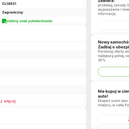
zawiera:
CL14931
przebieg, szkody, 
wyposażenie i inn
Zagraniczny
informacje.
Nowy samochó
Zadbaj o ubezp
Porównaj oferty onl
najlepszą polisę, 
30%.
Nie kupuj w ci
auto!
Ekspert oceni stan
z więcej
miejscu, w całej Po