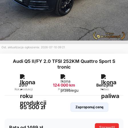
Ost. aktualizacja ogłoszenia: 2026-07-10 09:21
Audi Q5 II/FY 2.0 TFSI 252KM Quattro Sport S
tronic
2017
124 000 km
Benzyna
Rok produkcji
Przebieg
Paliwo
95 500 zł
Zaproponuj cenę
Rata od 1469 zł
Sprawdź