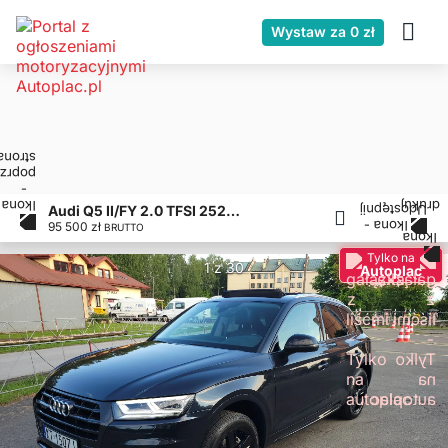
Wystaw za 0 zł
Audi Q5 II/FY 2.0 TFSI 252KM Quattro Sport S tronic
95 500 zł
BRUTTO
Tylko na
1 z 30
Autoplac