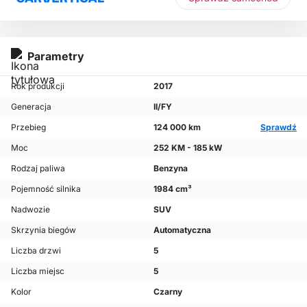
Parametry
Rok produkcji
2017
Generacja
II/FY
Przebieg
124 000 km
Sprawdź
Moc
252 KM - 185 kW
Rodzaj paliwa
Benzyna
Pojemność silnika
1984 cm³
Nadwozie
SUV
Skrzynia biegów
Automatyczna
Liczba drzwi
5
Liczba miejsc
5
Kolor
Czarny