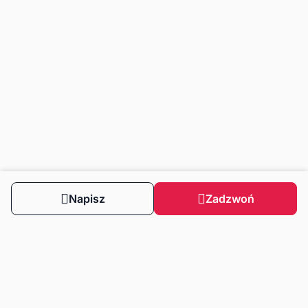
Napisz
Zadzwoń
Obserwuj nas