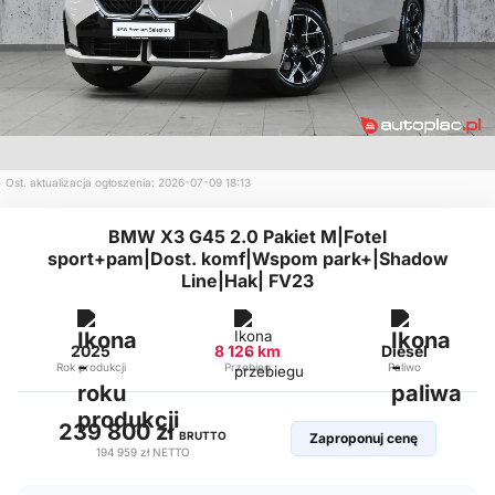
Ost. aktualizacja ogłoszenia: 2026-07-09 18:13
BMW X3 G45 2.0 Pakiet M|Fotel
sport+pam|Dost. komf|Wspom park+|Shadow
Line|Hak| FV23
2025
8 126 km
Diesel
Rok produkcji
Przebieg
Paliwo
239 800 zł
BRUTTO
Zaproponuj cenę
194 959 zł
NETTO