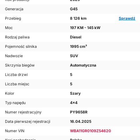
Generacja
G45
Przebieg
8 126 km
Sprawdź
Moc
197 KM - 145 kW
Rodzaj paliwa
Diesel
Pojemność silnika
1995 cm³
Nadwozie
SUV
Skrzynia biegów
Automatyczna
Liczba drzwi
5
Liczba miejsc
5
Kolor
Szary
Typ napędu
4x4
Numer rejestracyjny
PY9658R
Data pierwszej rejestracji
16.04.2025
Numer VIN
WBA11GR0109Z54620