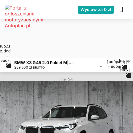
Wystaw za 0 zł
BMW X3 G45 2.0 Pakiet M|Fotel sport+pam|Dost. komf|Wspom park+|Shadow Line|Hak| FV23
239 800 zł
BRUTTO
1 z 30