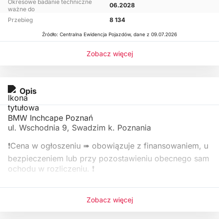
Okresowe badanie techniczne
06.2028
ważne do
Przebieg
8 134
Źródło: Centralna Ewidencja Pojazdów, dane z 09.07.2026
Zobacz więcej
Opis
BMW Inchcape Poznań
ul. Wschodnia 9, Swadzim k. Poznania
❗️Cena w ogłoszeniu ➠ obowiązuje z finansowaniem, u
bezpieczeniem lub przy pozostawieniu obecnego sam
ochodu w rozliczeniu. ❗️
Zobacz więcej