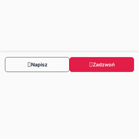
Napisz
Zadzwoń
Obserwuj nas
Dla klientów