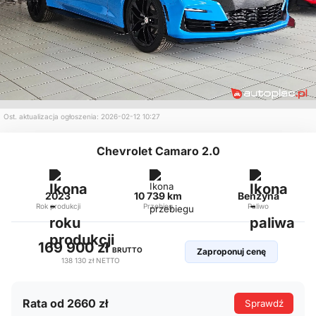
Ost. aktualizacja ogłoszenia: 2026-02-12 10:27
Chevrolet Camaro 2.0
2023
10 739 km
Benzyna
Rok produkcji
Przebieg
Paliwo
169 900 zł
BRUTTO
Zaproponuj cenę
138 130 zł
NETTO
Rata od 2660 zł
Sprawdź