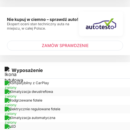
Nie kupuj w ciemno – sprawdź auto!
Ekspert oceni stan techniczny auta na
miejscu, w całej Polsce.
ZAMÓW SPRAWDZENIE
Wyposażenie
Kompatybilny z CarPlay
Klimatyzacja dwustrefowa
Podgrzewane fotele
Elektrycznie regulowane fotele
Klimatyzacja automatyczna
LED