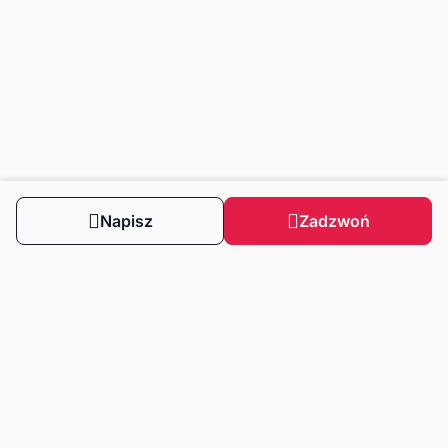
Napisz
Zadzwoń
Obserwuj nas
Dla klientów