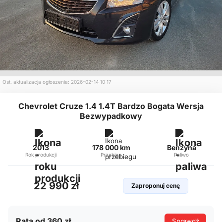
Ost. aktualizacja ogłoszenia: 2026-02-14 10:17
Chevrolet Cruze 1.4 1.4T Bardzo Bogata Wersja
Bezwypadkowy
2013
178 000 km
Benzyna
Rok produkcji
Przebieg
Paliwo
22 990 zł
Zaproponuj cenę
Rata od 360 zł
Sprawdź