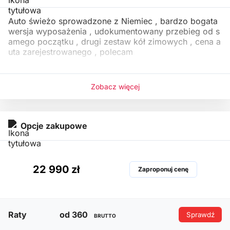
Auto świeżo sprowadzone z Niemiec , bardzo bogata
wersja wyposażenia , udokumentowany przebieg od s
amego początku , drugi zestaw kół zimowych , cena a
uta zarejestrowanego , polecam
Zobacz więcej
Opcje zakupowe
22 990 zł
Zaproponuj cenę
Raty
od 360
Sprawdź
BRUTTO