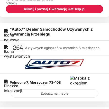
ochrony
Kliknij i poznaj Gwarancję GetHelp.pl
"Auto7" Dealer Samochodów Używanych z
Gwarancją Przebiegu
264
Aktywnych ogłoszeń w ostatnich 6 miesiącach
Północne 7,
Morzyczyn
73-108
Zobacz na mapie