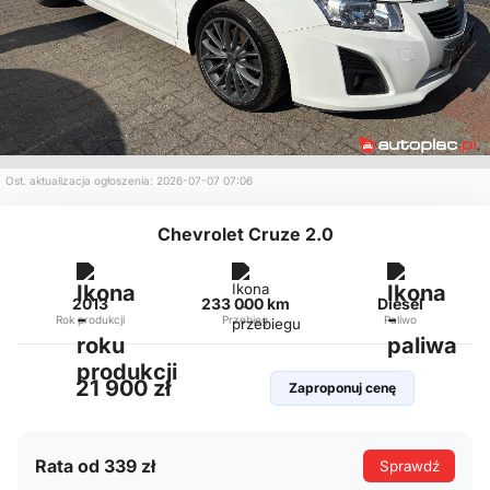
Ost. aktualizacja ogłoszenia: 2026-07-07 07:06
Chevrolet Cruze 2.0
2013
233 000 km
Diesel
Rok produkcji
Przebieg
Paliwo
21 900 zł
Zaproponuj cenę
Rata od 339 zł
Sprawdź