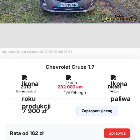
Ost. aktualizacja ogłoszenia: 2026-07-09 09:32
Chevrolet Cruze 1.7
2013
282 000 km
Diesel
Rok produkcji
Przebieg
Paliwo
7 900 zł
Zaproponuj cenę
Rata od 162 zł
Sprawdź