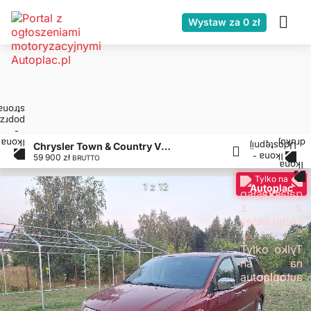
Wystaw za 0 zł
Chrysler Town & Country V 3.6 wersja rocznicowa (Anniversary)
59 900 zł
BRUTTO
Tylko na
1 z 12
Autoplac