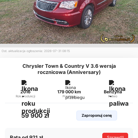
Ost. aktualizacja ogłoszenia: 2026-07-31 08:15
Chrysler Town & Country V 3.6 wersja
rocznicowa (Anniversary)
2016
179 000 km
Benzyna
Rok produkcji
Przebieg
Paliwo
59 900 zł
Zaproponuj cenę
Rata od 921 zł
Sprawdź