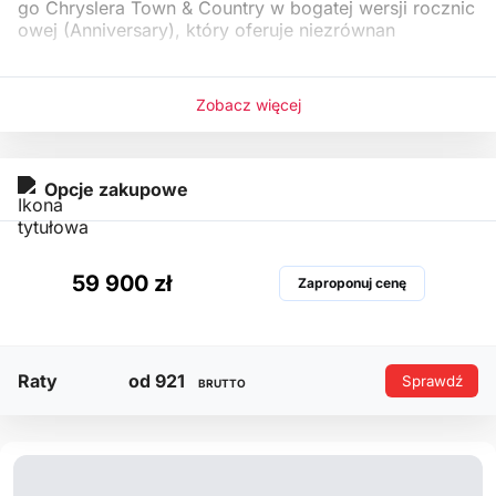
go Chryslera Town & Country w bogatej wersji rocznic
owej (Anniversary), który oferuje niezrównan
Zobacz więcej
Opcje zakupowe
59 900 zł
Zaproponuj cenę
Raty
od 921
Sprawdź
BRUTTO