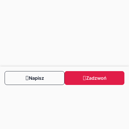
Napisz
Zadzwoń
Obserwuj nas