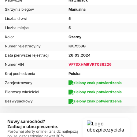
Nadwozie
Hatchback
Skrzynia biegów
Manualna
Liczba drzwi
5
Liczba miejsc
5
Kolor
Czarny
Numer rejestracyjny
KK7558G
Data pierwszej rejestracji
26.03.2024
Numer VIN
VF7SXHMRVRT036226
Kraj pochodzenia
Polska
Zarejestrowany
Pierwszy właściciel
Bezwypadkowy
Nowy samochód?
Zadbaj o ubezpieczenie.
Porównaj oferty online i znajdź najlepszą
polisę, oszczędzając nawet 30%.