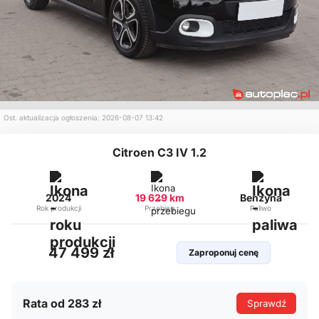
Ost. aktualizacja ogłoszenia: 2026-08-07 13:42
Citroen C3 IV 1.2
2024
19 629 km
Benzyna
Rok produkcji
Przebieg
Paliwo
47 499 zł
Zaproponuj cenę
Rata od 283 zł
Sprawdź