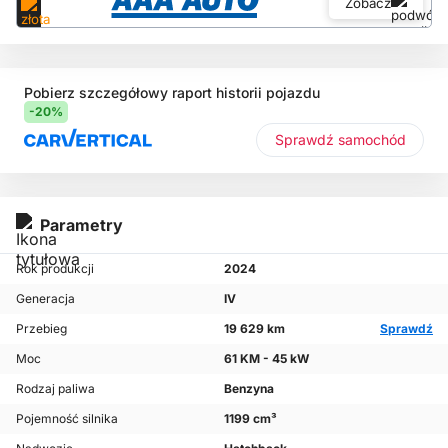
Zobacz
Pobierz szczegółowy raport historii pojazdu
-20%
Sprawdź samochód
Parametry
Rok produkcji
2024
Generacja
IV
Przebieg
19 629 km
Sprawdź
Moc
61 KM - 45 kW
Rodzaj paliwa
Benzyna
Pojemność silnika
1199 cm³