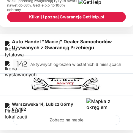
Wiek i przebieg zwiększają ryzyko awarii
nawet do 68%. GetHelp.pl to 100%
ochrony
Kliknij i poznaj Gwarancję GetHelp.pl
Auto Handel "Maciej" Dealer Samochodów
Używanych z Gwarancją Przebiegu
142
Aktywnych ogłoszeń w ostatnich 6 miesiącach
Warszawska 14,
Lubicz Górny
87-162
Zobacz na mapie