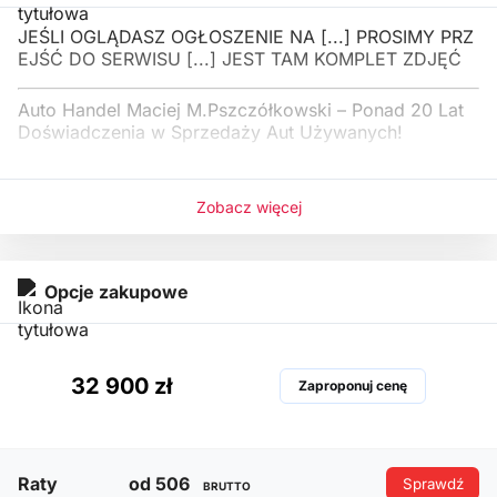
JEŚLI OGLĄDASZ OGŁOSZENIE NA [...] PROSIMY PRZ
EJŚĆ DO SERWISU [...] JEST TAM KOMPLET ZDJĘĆ
Auto Handel Maciej M.Pszczółkowski – Ponad 20 Lat
Doświadczenia w Sprzedaży Aut Używanych!
Zobacz więcej
Opcje zakupowe
32 900 zł
Zaproponuj cenę
Raty
od 506
Sprawdź
BRUTTO