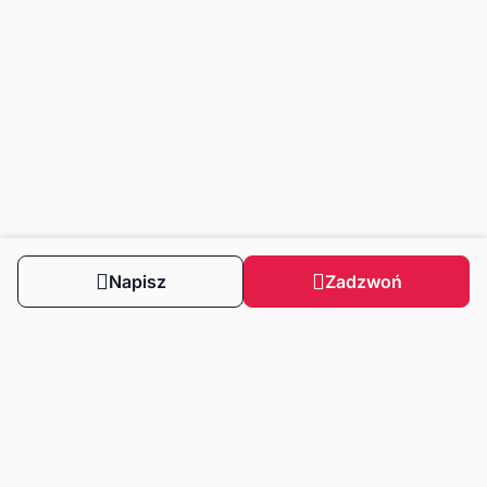
Napisz
Zadzwoń
Obserwuj nas