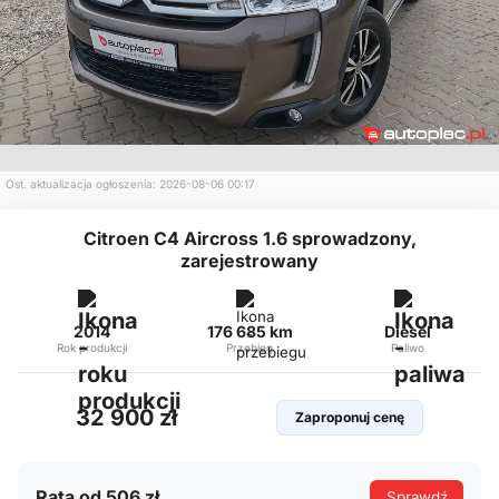
Ost. aktualizacja ogłoszenia: 2026-08-06 00:17
Citroen C4 Aircross 1.6 sprowadzony,
zarejestrowany
2014
176 685 km
Diesel
Rok produkcji
Przebieg
Paliwo
32 900 zł
Zaproponuj cenę
Rata od 506 zł
Sprawdź