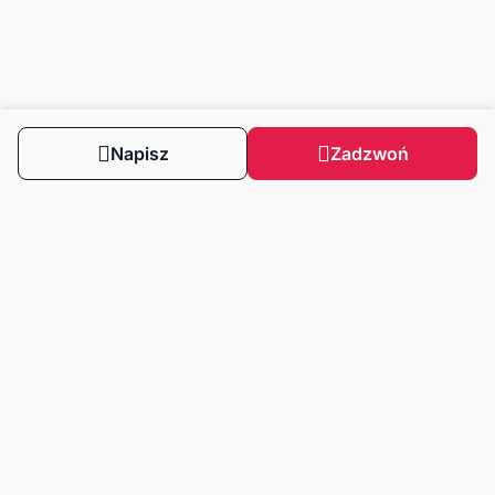
Napisz
Zadzwoń
Obserwuj nas
Dla klientów
Dla klientów biznesowych