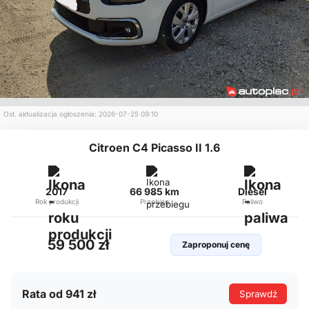
Ost. aktualizacja ogłoszenia: 2026-07-25 09:10
Citroen C4 Picasso II 1.6
2017
66 985 km
Diesel
Rok produkcji
Przebieg
Paliwo
59 500 zł
Zaproponuj cenę
Rata od 941 zł
Sprawdź