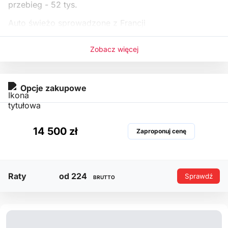
przebieg - 52 tys.
Auto świeżo sprowadzone z Francji
Uszkodzone
odpala , jeździ
Zobacz więcej
Wnętrze zadbane , utrzymane w
Opcje zakupowe
14 500 zł
Zaproponuj cenę
Raty
od 224
Sprawdź
BRUTTO