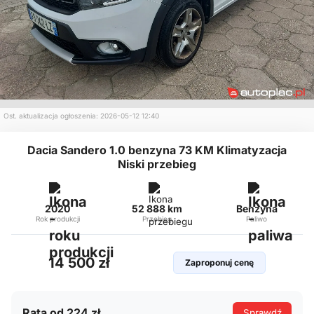
Ost. aktualizacja ogłoszenia: 2026-05-12 12:40
Dacia Sandero 1.0 benzyna 73 KM Klimatyzacja
Niski przebieg
2020
52 888 km
Benzyna
Rok produkcji
Przebieg
Paliwo
14 500 zł
Zaproponuj cenę
Rata od 224 zł
Sprawdź