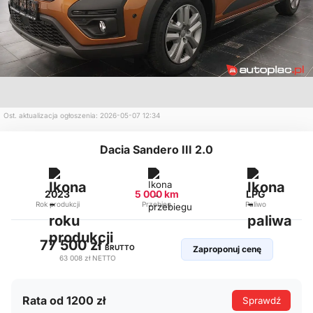
Ost. aktualizacja ogłoszenia: 2026-05-07 12:34
Dacia Sandero III 2.0
2023
5 000 km
LPG
Rok produkcji
Przebieg
Paliwo
77 500 zł
BRUTTO
Zaproponuj cenę
63 008 zł
NETTO
Rata od 1200 zł
Sprawdź