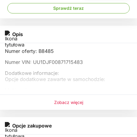
Sprawdź teraz
Opis
Numer oferty: B8485
Numer VIN: UU1DJF00871715483
Dodatkowe informacje:
Opcje dodatkowe zawarte w samochodzie:
Multimedia
komputer pokładowy
zestaw wskaźników TFT 3,5&q
Zobacz więcej
Opcje zakupowe