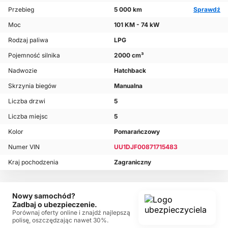
Przebieg
5 000 km
Sprawdź
Moc
101 KM - 74 kW
Rodzaj paliwa
LPG
Pojemność silnika
2000 cm³
Nadwozie
Hatchback
Skrzynia biegów
Manualna
Liczba drzwi
5
Liczba miejsc
5
Kolor
Pomarańczowy
Numer VIN
UU1DJF00871715483
Kraj pochodzenia
Zagraniczny
Nowy samochód?
Zadbaj o ubezpieczenie.
Porównaj oferty online i znajdź najlepszą
polisę, oszczędzając nawet 30%.