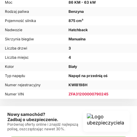
Moc
86 KM - 63 kW
Rodzaj paliwa
Benzyna
Pojemność silnika
875 cm³
Nadwozie
Hatchback
Skrzynia biegów
Manualna
Liczba drzwi
3
Liczba miejsc
4
Kolor
Biały
Typ napędu
Napęd na przednią oś
Numer rejestracyjny
KWI8198H
Numer VIN
ZFA31200000790245
Nowy samochód?
Zadbaj o ubezpieczenie.
Porównaj oferty online i znajdź najlepszą
polisę, oszczędzając nawet 30%.