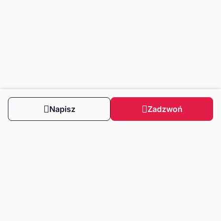
Napisz
Zadzwoń
Obserwuj nas
Dla klientów