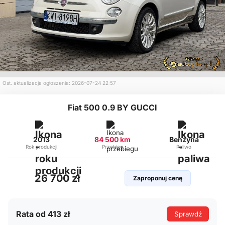
Ost. aktualizacja ogłoszenia: 2026-07-24 22:57
Fiat 500 0.9 BY GUCCI
2013
84 500 km
Benzyna
Rok produkcji
Przebieg
Paliwo
26 700 zł
Zaproponuj cenę
Rata od 413 zł
Sprawdź