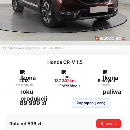
Ost. aktualizacja ogłoszenia: 2026-07-18 14:21
Honda CR-V 1.5
2018
137 301 km
Benzyna
Rok produkcji
Przebieg
Paliwo
89 999 zł
Zaproponuj cenę
Rata od 536 zł
Sprawdź