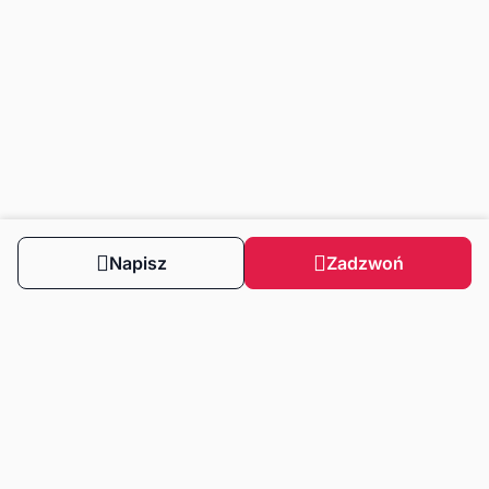
Napisz
Zadzwoń
Obserwuj nas