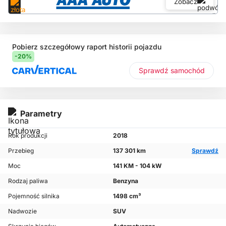
Zobacz
Pobierz szczegółowy raport historii pojazdu
-20%
Sprawdź samochód
Parametry
Rok produkcji
2018
Przebieg
137 301 km
Sprawdź
Moc
141 KM - 104 kW
Rodzaj paliwa
Benzyna
Pojemność silnika
1498 cm³
Nadwozie
SUV