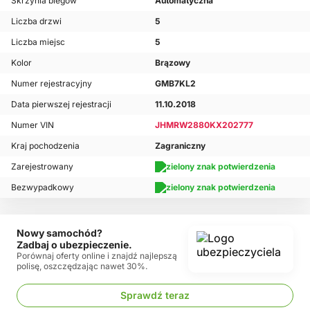
Skrzynia biegów
Automatyczna
Liczba drzwi
5
Liczba miejsc
5
Kolor
Brązowy
Numer rejestracyjny
GMB7KL2
Data pierwszej rejestracji
11.10.2018
Numer VIN
JHMRW2880KX202777
Kraj pochodzenia
Zagraniczny
Zarejestrowany
Bezwypadkowy
Nowy samochód?
Zadbaj o ubezpieczenie.
Porównaj oferty online i znajdź najlepszą
polisę, oszczędzając nawet 30%.
Sprawdź teraz