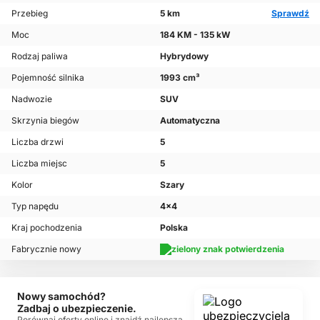
Przebieg
5 km
Sprawdź
Moc
184 KM - 135 kW
Rodzaj paliwa
Hybrydowy
Pojemność silnika
1993 cm³
Nadwozie
SUV
Skrzynia biegów
Automatyczna
Liczba drzwi
5
Liczba miejsc
5
Kolor
Szary
Typ napędu
4x4
Kraj pochodzenia
Polska
Fabrycznie nowy
Nowy samochód?
Zadbaj o ubezpieczenie.
Porównaj oferty online i znajdź najlepszą