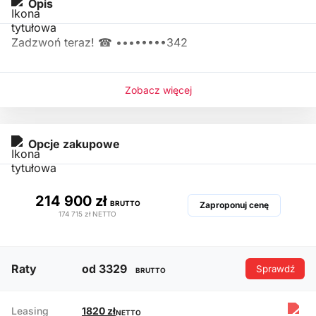
Opis
Zadzwoń teraz! ☎
••••••••342
Zobacz więcej
Opcje zakupowe
214 900 zł
BRUTTO
Zaproponuj cenę
174 715 zł
NETTO
Raty
od 3329
Sprawdź
BRUTTO
Leasing
1820 zł
NETTO