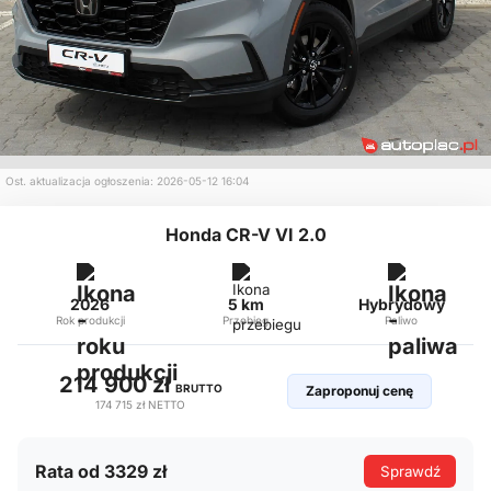
Ost. aktualizacja ogłoszenia: 2026-05-12 16:04
Honda CR-V VI 2.0
2026
5 km
Hybrydowy
Rok produkcji
Przebieg
Paliwo
214 900 zł
BRUTTO
Zaproponuj cenę
174 715 zł
NETTO
Rata od 3329 zł
Sprawdź