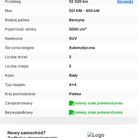
Przebieg
52 530 km
Sprawdź
Moc
551 KM - 405 kW
Rodzaj paliwa
Benzyna
Pojemność silnika
5000 cm³
Nadwozie
SUV
Skrzynia biegów
Automatyczna
Liczba drzwi
5
Liczba miejsc
5
Kolor
Biały
Typ napędu
4x4
Kraj pochodzenia
Polska
Zarejestrowany
Bezwypadkowy
Nowy samochód?
Zadbaj o ubezpieczenie.