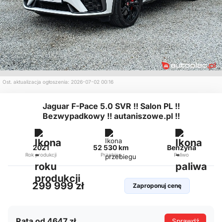
Ost. aktualizacja ogłoszenia: 2026-07-02 00:16
Jaguar F-Pace 5.0 SVR !! Salon PL !!
Bezwypadkowy !! autaniszowe.pl !!
2021
52 530 km
Benzyna
Rok produkcji
Przebieg
Paliwo
299 999 zł
Zaproponuj cenę
Rata od 4647 zł
Sprawdź