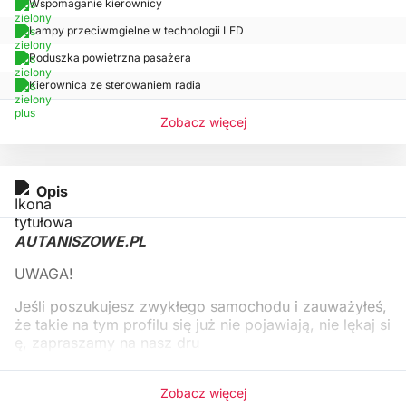
Wspomaganie kierownicy
Lampy przeciwmgielne w technologii LED
Poduszka powietrzna pasażera
Kierownica ze sterowaniem radia
Zobacz więcej
Opis
AUTANISZOWE.PL
UWAGA!
Jeśli poszukujesz zwykłego samochodu i zauważyłeś,
że takie na tym profilu się już nie pojawiają, nie lękaj si
ę, zapraszamy na nasz dru
Zobacz więcej