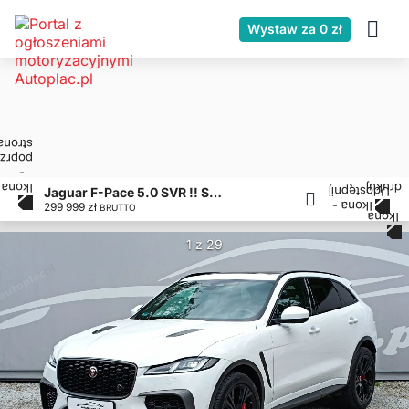
Wystaw za 0 zł
Jaguar F-Pace 5.0 SVR !! Salon PL !! Bezwypadkowy !! autaniszowe.pl !!
299 999 zł
BRUTTO
1 z 29