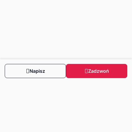
Napisz
Zadzwoń
Obserwuj nas