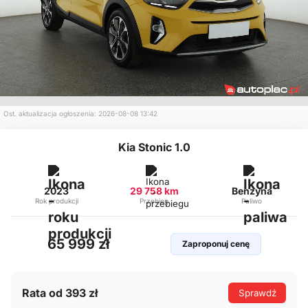
Ost. aktualizacja ogłoszenia: 2026-08-08 13:42
Kia Stonic 1.0
2023
29 758 km
Benzyna
Rok produkcji
Przebieg
Paliwo
65 999 zł
Zaproponuj cenę
Rata od 393 zł
Sprawdź