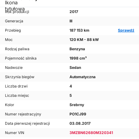
Rok produkcji
2017
Generacja
III
Przebieg
187 153 km
Sprawdź
Moc
120 KM - 88 kW
Rodzaj paliwa
Benzyna
Pojemność silnika
1998 cm³
Nadwozie
Sedan
Skrzynia biegów
Automatyczna
Liczba drzwi
4
Liczba miejsc
5
Kolor
Srebrny
Numer rejestracyjny
PO1CJ99
Data pierwszej rejestracji
03.08.2017
Numer VIN
3MZBN62680M320341