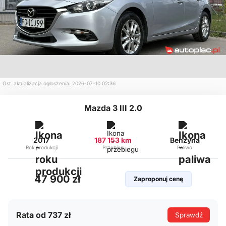
Ost. aktualizacja ogłoszenia: 2026-07-10 02:36
Mazda 3 III 2.0
2017
187 153 km
Benzyna
Rok produkcji
Przebieg
Paliwo
47 900 zł
Zaproponuj cenę
Rata od 737 zł
Sprawdź