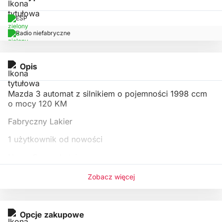
ESP
Radio niefabryczne
Opis
Mazda 3 automat z silnikiem o pojemności 1998 ccm
o mocy 120 KM
Fabryczny Lakier
1 użytkownik od nowości
Nowe Opony Letnie
Faktura VAT 23% – możliwe korzystne finansowan
Zobacz więcej
Opcje zakupowe