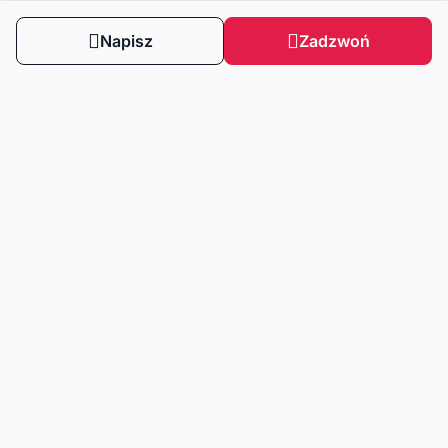
Napisz
Zadzwoń
Obserwuj nas
Dla klientów
Dla klientów biznesowych
Strefa wiedzy