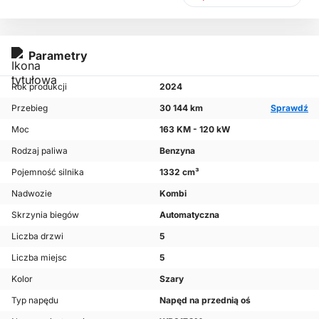
Parametry
Rok produkcji
2024
Przebieg
30 144 km
Sprawdź
Moc
163 KM - 120 kW
Rodzaj paliwa
Benzyna
Pojemność silnika
1332 cm³
Nadwozie
Kombi
Skrzynia biegów
Automatyczna
Liczba drzwi
5
Liczba miejsc
5
Kolor
Szary
Typ napędu
Napęd na przednią oś