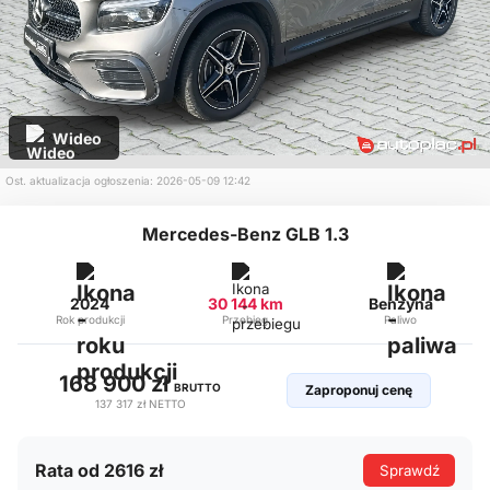
Wideo
Ost. aktualizacja ogłoszenia: 2026-05-09 12:42
Mercedes-Benz GLB 1.3
2024
30 144 km
Benzyna
Rok produkcji
Przebieg
Paliwo
168 900 zł
BRUTTO
Zaproponuj cenę
137 317 zł
NETTO
Rata od 2616 zł
Sprawdź