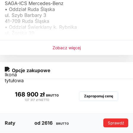
SAGA-ICS Mercedes-Benz
• Oddział Ruda Śląska
ul. Szyb Barbary 3
41-709 Ruda Śląska
• Oddział Świerklany k. Rybnika
ul. Żorska 39
44-266 Świerklany
Zobacz więcej
Telefon:
Opcje zakupowe
168 900 zł
BRUTTO
Zaproponuj cenę
137 317 zł
NETTO
Raty
od 2616
Sprawdź
BRUTTO