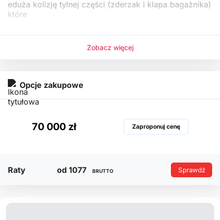
eduża kolizję tylnej części (zderzak i klapa bagażnika)
które
Zobacz więcej
Opcje zakupowe
70 000 zł
Zaproponuj cenę
Raty
od 1077
Sprawdź
BRUTTO