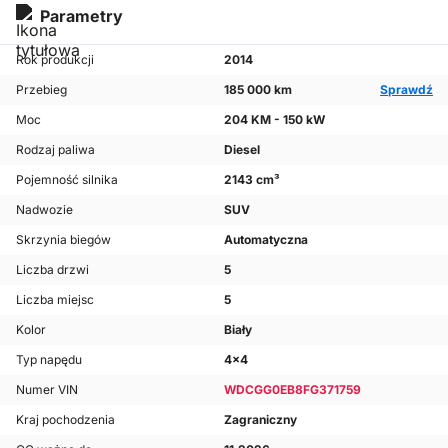
Parametry
Rok produkcji
2014
Przebieg
185 000 km
Sprawdź
Moc
204 KM - 150 kW
Rodzaj paliwa
Diesel
Pojemność silnika
2143 cm³
Nadwozie
SUV
Skrzynia biegów
Automatyczna
Liczba drzwi
5
Liczba miejsc
5
Kolor
Biały
Typ napędu
4x4
Numer VIN
WDCGG0EB8FG371759
Kraj pochodzenia
Zagraniczny