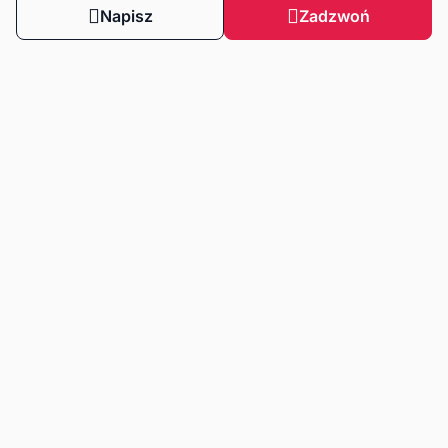
Napisz
Zadzwoń
Obserwuj nas
Dla klientów
Dla klientów biznesowych
Strefa wiedzy
Zasady korzystania