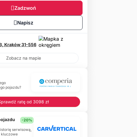
Zadzwoń
Napisz
B,
Kraków
31-556
Zobacz na mapie
ego
ego pojazdu?
Sprawdź ratę od 3098 zł
 pojazdu
-20%
historię serwisową,
e kluczowe