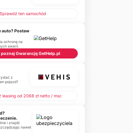
Sprawdź ten samochód
 auto? Postaw
ia ochronę na
ch awarii.
 i poznaj Gwarancję GetHelp.pl
zystać z
ten pojazd?
 leasing od 2068 zł netto / msc
d?
ieczenie.
ine i znajdź
oszczędzając nawet