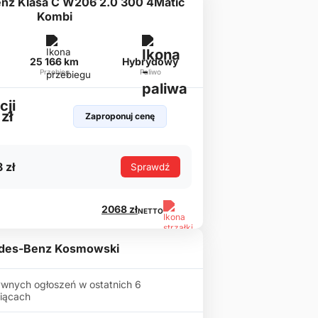
nz Klasa C W206 2.0 300 4Matic
Kombi
25 166 km
Hybrydowy
Przebieg
Paliwo
zł
Zaproponuj cenę
 zł
Sprawdź
2068 zł
NETTO
des-Benz Kosmowski
wnych ogłoszeń w ostatnich 6
iącach