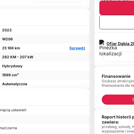
2023
W206
Ofiar Dąbia 2
25 166 km
Sprawdź
282 KM - 207 kW
Hybrydowy
1999 cm³
Finansowanie
Szukasz atrakcyjn
Automatyczna
finansowania dla t
mięcią ustawień
Raport historii
zawiera:
przebieg, szkody, 
nna/czarna
wyposażenie i inn