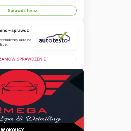
Sprawdź teraz
emno – sprawdź
 techniczny auta na
lsce.
ZAMÓW SPRAWDZENIE