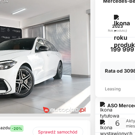
Mercedes-Be
 z 34
2023
Rok produkcji
199 999 
Rata od 3098
Leasing
ASO Merce
Akty
6
mies
jazdu
-20%
Sprawdź samochód