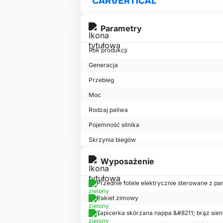
Parametry
Rok produkcji
Generacja
Przebieg
Moc
Rodzaj paliwa
Pojemność silnika
Skrzynia biegów
Wyposażenie
Przednie fotele elektrycznie sterowane z pa
Pakiet zimowy
Tapicerka skórzana nappa &#8211; brąz sie