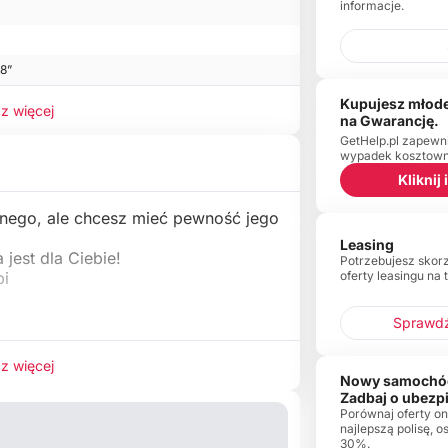
informacje.
18”
Kupujesz młode
z więcej
na Gwarancję.
GetHelp.pl zapewn
wypadek kosztowny
Kliknij
nego, ale chcesz mieć pewność jego
Leasing
 jest dla Ciebie!
Potrzebujesz skor
oferty leasingu na 
bi
Sprawdź
z więcej
Nowy samochó
Zadbaj o ubezp
Porównaj oferty onl
najlepszą polisę, 
30%.